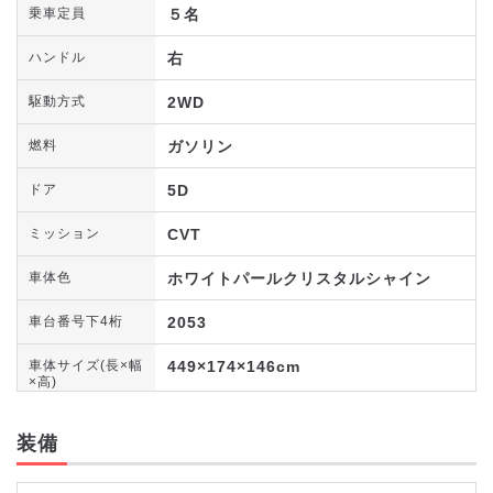
５名
乗車定員
右
ハンドル
2WD
駆動方式
ガソリン
燃料
5D
ドア
CVT
ミッション
ホワイトパールクリスタルシャイン
車体色
2053
車台番号下4桁
449×174×146cm
車体サイズ(長×幅
×高)
装備