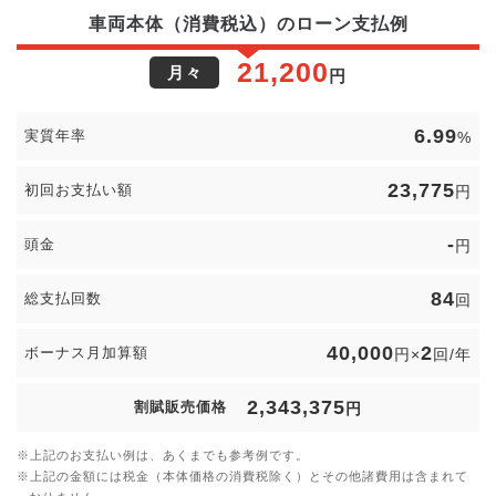
車両本体（消費税込）のローン支払例
21,200
月々
円
6.99
実質年率
%
23,775
初回お支払い額
円
-
頭金
円
84
総支払回数
回
40,000
2
ボーナス月加算額
円×
回/年
2,343,375
割賦販売価格
円
上記のお支払い例は、あくまでも参考例です。
上記の金額には税金（本体価格の消費税除く）とその他諸費用は含まれて