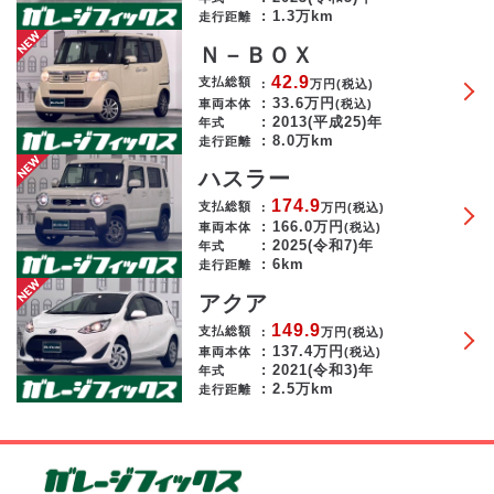
1.3万km
走行距離
Ｎ－ＢＯＸ
42.9
支払総額
万円
(税込)
33.6
万円
車両本体
(税込)
2013(平成25)年
年式
8.0万km
走行距離
ハスラー
174.9
支払総額
万円
(税込)
166.0
万円
車両本体
(税込)
2025(令和7)年
年式
6km
走行距離
アクア
149.9
支払総額
万円
(税込)
137.4
万円
車両本体
(税込)
2021(令和3)年
年式
2.5万km
走行距離