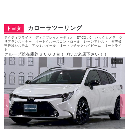
カローラツーリング
トヨタ
アクティブライド ディスプレイオーディオ ETC2．0 バックカメラ ク
リアランスソナー オートクルーズコントロール レーンアシスト 衝突被
害軽減システム アルミホイール オートマチックハイビーム オートライ
ト
グループ総在庫約６０００台！ぜひご来店下さい！！！
1
/
80