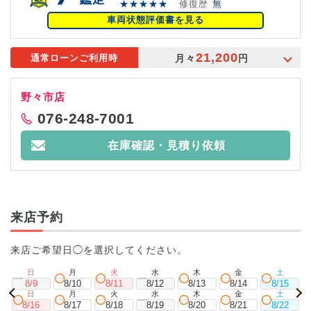
★★★★★
修復歴
無
車両状態評価書を見る
21,200
月々
円
通常ローンご利用時
野々市店
076-248-7001
在庫確認・見積り依頼
来店予約
来店ご希望日◯を選択してください。
日
月
火
水
木
金
土
8/9
8/10
8/11
8/12
8/13
8/14
8/15
日
月
火
水
木
金
土
8/16
8/17
8/18
8/19
8/20
8/21
8/22