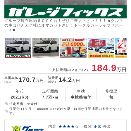
グループ総在庫約６０００台！ぜひご来店下さい！！！ ■クルマ
ご
の事はぜんぶ当社にオマカセ下さい！トータルカーライフサポー
ら
ト！■
184.9
万円
支払総額
(税込)(リ済込)
車両本体
170.7
諸費用
14.2
万円
万円
(税込)
(税込)
年式
走行距離
車検
修復歴
2021(R3)
7.7万km
車検整備付
無
法定整備：整備付
保証付 (1ヶ月・1000km ※いずれか早い時期が保証適用の条件となりま
す。)
内装
★★★★☆
機関
正常
外装