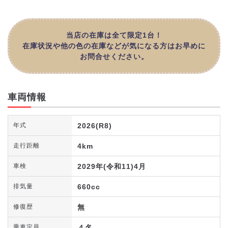
当店の在庫は全て限定1台！
在庫状況や他の色の在庫などが気になる方はお早めに
お問合せください。
車両情報
2026(R8)
年式
4km
走行距離
2029年(令和11)4月
車検
660cc
排気量
無
修復歴
４名
乗車定員