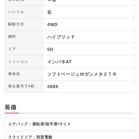
右
ハンドル
4WD
駆動方式
ハイブリッド
燃料
5D
ドア
インパネAT
ミッション
ソフトベージュＭガンメタ２ＴＲ
車体色
3889
車台番号下4桁
装備
エアバッグ：運転席/助手席/サイド
スライドドア：両面電動