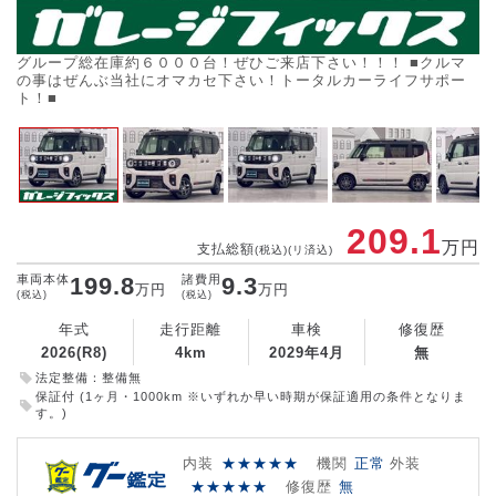
グループ総在庫約６０００台！ぜひご来店下さい！！！ ■クルマ
こ
の事はぜんぶ当社にオマカセ下さい！トータルカーライフサポー
ざ
ト！■
す
209.1
万円
支払総額
(税込)(リ済込)
車両本体
199.8
諸費用
9.3
万円
万円
(税込)
(税込)
年式
走行距離
車検
修復歴
2026(R8)
4km
2029年4月
無
法定整備：整備無
保証付 (1ヶ月・1000km ※いずれか早い時期が保証適用の条件となりま
す。)
内装
★★★★★
機関
正常
外装
★★★★★
修復歴
無