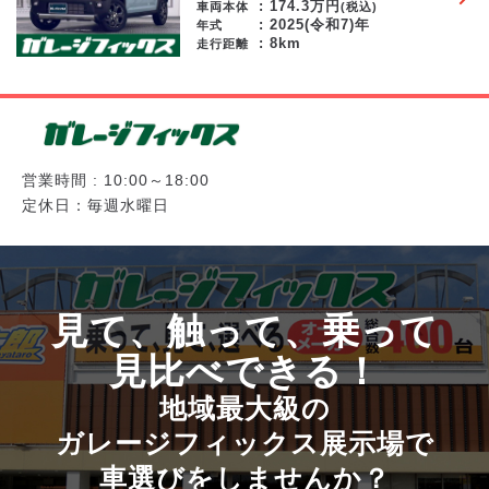
174.3
万円
車両本体
(税込)
2025(令和7)年
年式
8km
走行距離
営業時間 : 10:00～18:00
定休日：毎週水曜日
見て、触って、乗って
見比べできる！
地域最大級の
ガレージフィックス展示場で
車選びをしませんか？