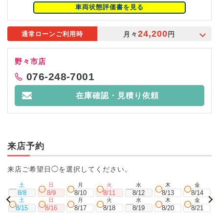
車両状態評価書を見る
24,200
月々
円
通常ローンご利用時
野々市店
076-248-7001
在庫確認・見積り依頼
来店予約
来店ご希望日◯を選択してください。
土
日
月
火
水
木
金
8/8
8/9
8/10
8/11
8/12
8/13
8/14
土
日
月
火
水
木
金
8/15
8/16
8/17
8/18
8/19
8/20
8/21