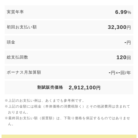
6.99
実質年率
%
32,300
初回お支払い額
円
-
頭金
円
120
総支払回数
回
-
-
ボーナス月加算額
円×
回/年
2,912,100
割賦販売価格
円
上記のお支払い例は、あくまでも参考例です。
上記の金額には税金（本体価格の消費税除く）とその他諸費用は含まれて
おりません。
最終回お支払い額（据置額）は、下取り価格を保証するものではありませ
ん。