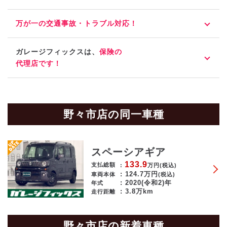
万が一の交通事故・トラブル対応！
ガレージフィックスは、
保険の
代理店です！
野々市店の同一車種
スペーシアギア
133.9
支払総額
万円
(税込)
124.7
万円
車両本体
(税込)
2020(令和2)年
年式
3.8万km
走行距離
野々市店の新着車種