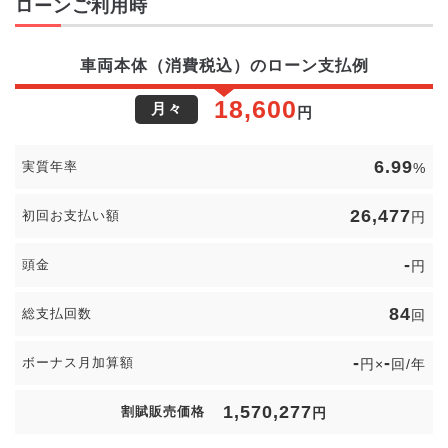
ローンご利用時
車両本体（消費税込）のローン支払例
18,600
月々
円
6.99
実質年率
%
26,477
初回お支払い額
円
-
頭金
円
84
総支払回数
回
-
-
ボーナス月加算額
円×
回/年
1,570,277
割賦販売価格
円