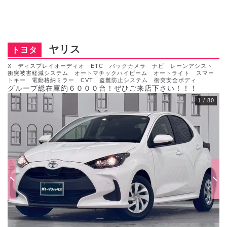
ヤリス
トヨタ
X ディスプレイオーディオ ETC バックカメラ ナビ レーンアシスト
衝突被害軽減システム オートマチックハイビーム オートライト スマー
トキー 電動格納ミラー CVT 盗難防止システム 衝突安全ボディ
グループ総在庫約６０００台！ぜひご来店下さい！！！
1
/
80