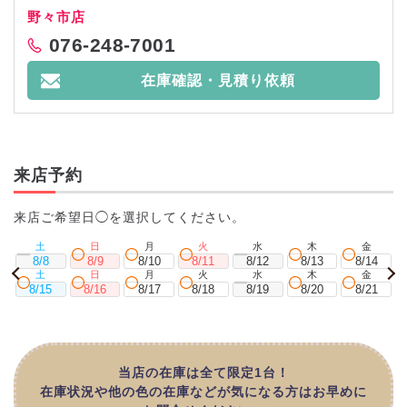
野々市店
076-248-7001
在庫確認・見積り依頼
来店予約
来店ご希望日◯を選択してください。
土
日
月
火
水
木
金
8/8
8/9
8/10
8/11
8/12
8/13
8/14
土
日
月
火
水
木
金
8/15
8/16
8/17
8/18
8/19
8/20
8/21
当店の在庫は全て限定1台！
在庫状況や他の色の在庫などが気になる方はお早めに