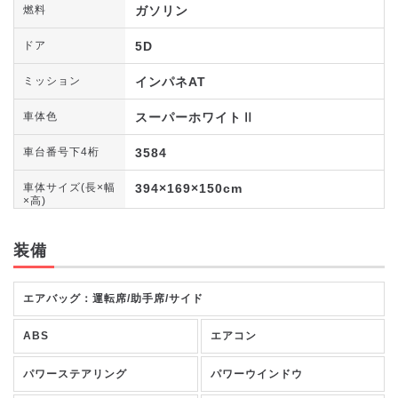
ガソリン
燃料
5D
ドア
インパネAT
ミッション
スーパーホワイトⅡ
車体色
3584
車台番号下4桁
394×169×150cm
車体サイズ(長×幅
×高)
装備
エアバッグ：運転席/助手席/サイド
ABS
エアコン
パワーステアリング
パワーウインドウ