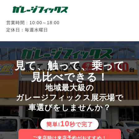
営業時間 : 10:00～18:00
定休日：毎週水曜日
見て、触って、乗って
見比べできる！
地域最大級の
ガレージフィックス展示場で
車選びをしませんか？
10
簡単!
秒で完了
ご来店時は来店予約がおすすめ！