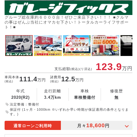
グループ総在庫約６０００台！ぜひご来店下さい！！！ ■クルマ
の事はぜんぶ当社にオマカセ下さい！トータルカーライフサポー
ト！■
123.9
万円
支払総額
(税込)(リ済込)
車両本体
111.4
諸費用
12.5
万円
万円
(税込)
(税込)
年式
走行距離
車検
修復歴
2020(R2)
3.4万km
車検整備付
無
法定整備：整備付
保証付 (1ヶ月・1000km ※いずれか早い時期が保証適用の条件となりま
す。)
18,600
月々
円
通常ローンご利用時