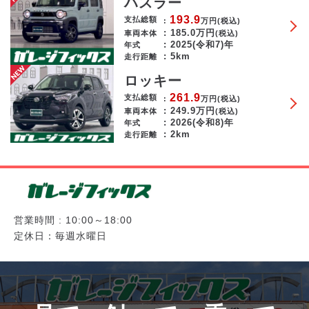
ハスラー
193.9
支払総額
万円
(税込)
185.0
万円
車両本体
(税込)
2025(令和7)年
年式
5km
走行距離
ロッキー
261.9
支払総額
万円
(税込)
249.9
万円
車両本体
(税込)
2026(令和8)年
年式
2km
走行距離
営業時間 : 10:00～18:00
定休日：毎週水曜日