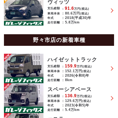
ヴィッツ
91.6
支払総額
万円
(税込)
80.6
万円
車両本体
(税込)
2018(平成30)年
年式
5.8万km
走行距離
野々市店の新着車種
ハイゼットトラック
159.9
支払総額
万円
(税込)
152.1
万円
車両本体
(税込)
2026(令和8)年
年式
8km
走行距離
スペーシアベース
136.9
支払総額
万円
(税込)
129.6
万円
車両本体
(税込)
2023(令和5)年
年式
5.4万km
走行距離