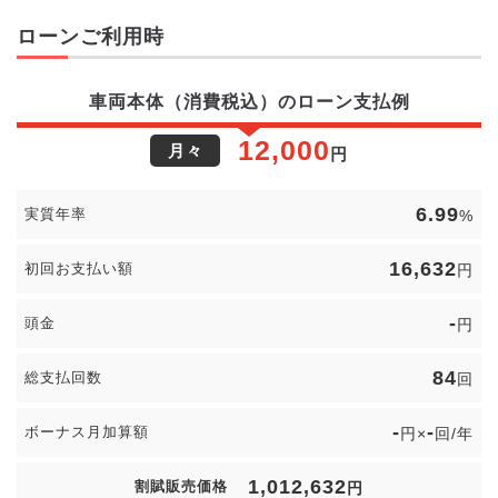
ローンご利用時
車両本体（消費税込）のローン支払例
12,000
月々
円
6.99
実質年率
%
16,632
初回お支払い額
円
-
頭金
円
84
総支払回数
回
-
-
ボーナス月加算額
円×
回/年
1,012,632
割賦販売価格
円