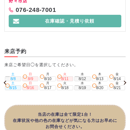
野々市店
076-248-7001
在庫確認・見積り依頼
来店予約
来店ご希望日◯を選択してください。
土
日
月
火
水
木
金
8/8
8/9
8/10
8/11
8/12
8/13
8/14
土
日
月
火
水
木
金
8/15
8/16
8/17
8/18
8/19
8/20
8/21
当店の在庫は全て限定1台！
在庫状況や他の色の在庫などが気になる方はお早めに
お問合せください。