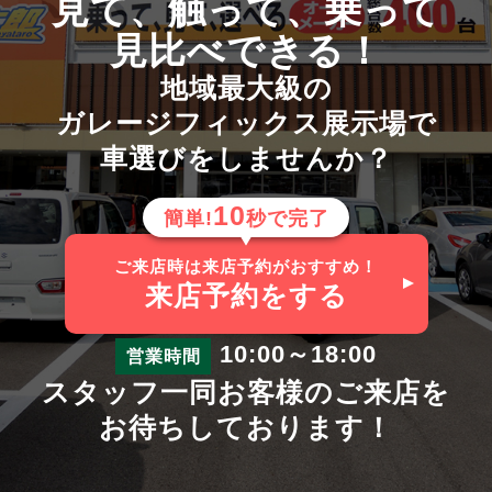
見て、触って、乗って
見比べできる！
地域最大級の
ガレージフィックス展示場で
車選びをしませんか？
10
簡単!
秒で完了
ご来店時は来店予約がおすすめ！
来店予約
をする
10:00～18:00
営業時間
スタッフ一同お客様のご来店を
お待ちしております！