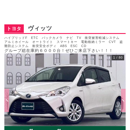
ヴィッツ
トヨタ
ハイブリッドF ETC バックカメラ ナビ TV 衝突被害軽減システム
アルミホイール オートライト スマートキー 電動格納ミラー CVT 盗
難防止システム 衝突安全ボディ ABS ESC CD
グループ総在庫約６０００台！ぜひご来店下さい！！！
1
/
80