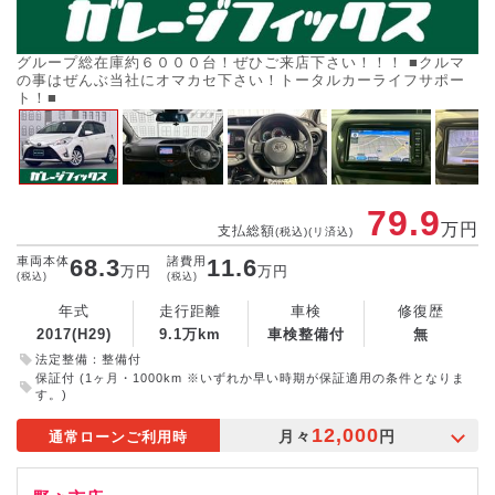
グループ総在庫約６０００台！ぜひご来店下さい！！！ ■クルマ
毎
の事はぜんぶ当社にオマカセ下さい！トータルカーライフサポー
座
ト！■
79.9
万円
支払総額
(税込)(リ済込)
車両本体
68.3
諸費用
11.6
万円
万円
(税込)
(税込)
年式
走行距離
車検
修復歴
2017(H29)
9.1万km
車検整備付
無
法定整備：整備付
保証付 (1ヶ月・1000km ※いずれか早い時期が保証適用の条件となりま
す。)
12,000
月々
円
通常ローンご利用時