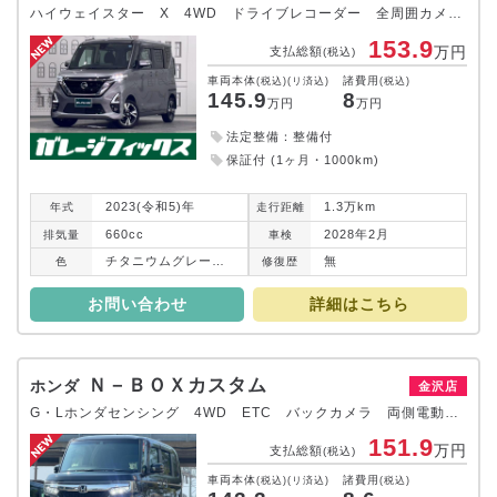
ハイウェイスター X 4WD ドライブレコーダー 全周囲カメラ 両側スライド・片側電動 ナビ TV クリアランスソナー レーンアシスト 衝突被害軽減システム オートライト LEDヘッドランプ スマートキー
153.9
万円
支払総額
(税込)
車両本体
諸費用
(税込)(リ済込)
(税込)
145.9
8
万円
万円
法定整備：整備付
保証付 (1ヶ月・1000km)
2023(令和5)年
1.3万km
年式
走行
距離
660cc
2028年2月
排気
量
車検
チタニウムグレーメタリック
無
色
修復
歴
お問い合わせ
詳細はこちら
Ｎ－ＢＯＸカスタム
ホンダ
金沢店
G・Lホンダセンシング 4WD ETC バックカメラ 両側電動スライドドア ナビ TV クリアランスソナー オートクルーズコントロール レーンアシスト 衝突被害軽減システム オートライト LEDヘッドランプ スマートキー
151.9
万円
支払総額
(税込)
車両本体
諸費用
(税込)(リ済込)
(税込)