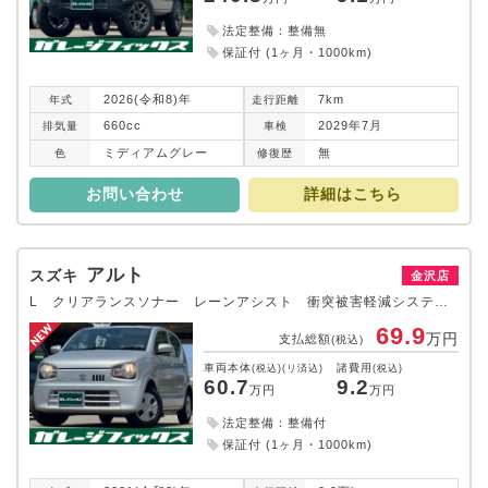
法定整備：整備無
保証付 (1ヶ月・1000km)
2026(令和8)年
7km
年式
走行
距離
660cc
2029年7月
排気
量
車検
ミディアムグレー
無
色
修復
歴
お問い合わせ
詳細はこちら
アルト
スズキ
金沢店
L クリアランスソナー レーンアシスト 衝突被害軽減システム オートライト キーレスエントリー アイドリングストップ 電動格納ミラー シートヒーター CVT 盗難防止システム ABS ESC CD
69.9
万円
支払総額
(税込)
車両本体
諸費用
(税込)(リ済込)
(税込)
60.7
9.2
万円
万円
法定整備：整備付
保証付 (1ヶ月・1000km)