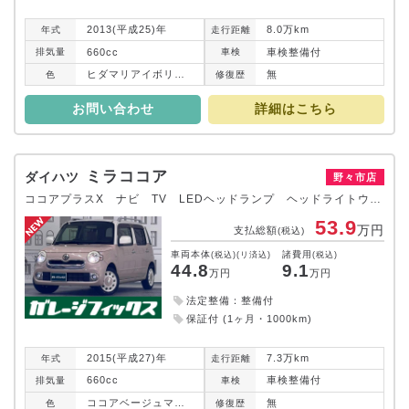
2013(平成25)年
8.0万km
年式
走行
距離
660cc
車検整備付
排気
量
車検
ヒダマリアイボリーパール
無
色
修復
歴
お問い合わせ
詳細はこちら
ミラココア
ダイハツ
野々市店
ココアプラスX ナビ TV LEDヘッドランプ ヘッドライトウォッシャー スマートキー アイドリングストップ 電動格納ミラー ベンチシート CVT 盗難防止システム ABS CD Bluetooth
53.9
万円
支払総額
(税込)
車両本体
諸費用
(税込)(リ済込)
(税込)
44.8
9.1
万円
万円
法定整備：整備付
保証付 (1ヶ月・1000km)
2015(平成27)年
7.3万km
年式
走行
距離
660cc
車検整備付
排気
量
車検
ココアベージュマイカメタリック／パールホワイトⅢ
無
色
修復
歴