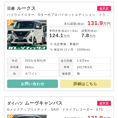
ルークス
日産
金沢店
ハイウェイスター Gターボプロパイロットエディション ドライブレコーダー 全周囲カメラ 両側電動スライドドア クリアランスソナー レーンアシスト 衝突被害軽減システム オートライト LEDヘッドランプ スマートキー アイドリングストップ 電動格納ミラー
131.9
万円
支払総額
(税込)
車両本体
諸費用
(税込)(リ済込)
(税込)
124.1
7.8
万円
万円
法定整備：整備付
保証付 (1ヶ月・1000km)
2022(令和4)年
2.8万km
年式
走行
距離
660cc
2027年9月
排気
量
車検
ホワイト
無
色
修復
歴
お問い合わせ
詳細はこちら
ムーヴキャンバス
ダイハツ
金沢店
Gメイクアップリミテッド SAIII ドライブレコーダー ETC バックカメラ 両側電動スライドドア ナビ TV クリアランスソナー 衝突被害軽減システム オートマチックハイビーム オートライト LEDヘッドランプ スマートキー
121.9