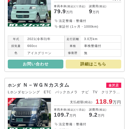
車両本体
諸費用
(税込)(リ済込)
(税込)
79.9
9
万円
万円
法定整備：整備付
保証付 (1ヶ月・1000km)
2021(令和3)年
3.0万km
年式
走行
距離
660cc
車検整備付
排気
量
車検
アイスグリーン
無
色
修復
歴
お問い合わせ
詳細はこちら
Ｎ－ＷＧＮカスタム
ホンダ
金沢店
Lホンダセンシング ETC バックカメラ ナビ TV クリアランスソナー オートクルーズコントロール レーンアシスト 衝突被害軽減システム LEDヘッドランプ スマートキー アイドリングストップ 電動格納ミラー
118.9
万円
支払総額
(税込)
車両本体
諸費用
(税込)(リ済込)
(税込)
109.7
9.2
万円
万円
法定整備：整備付