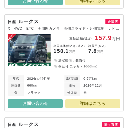
お問い合わせ
詳細はこちら
ルークス
日産
金沢店
X 4WD ETC 全周囲カメラ 両側スライド・片側電動 ナビ TV クリアランスソナー 衝突被害軽減システム オートライト LEDヘッドランプ スマートキー アイドリングストップ 電動格納ミラー
157.9
万円
支払総額
(税込)
車両本体
諸費用
(税込)(リ済込)
(税込)
150.1
7.8
万円
万円
法定整備：整備付
保証付 (1ヶ月・1000km)
2024(令和6)年
0.9万km
年式
走行
距離
660cc
2026年12月
排気
量
車検
ブラック
無
色
修復
歴
お問い合わせ
詳細はこちら
ルークス
日産
野々市店