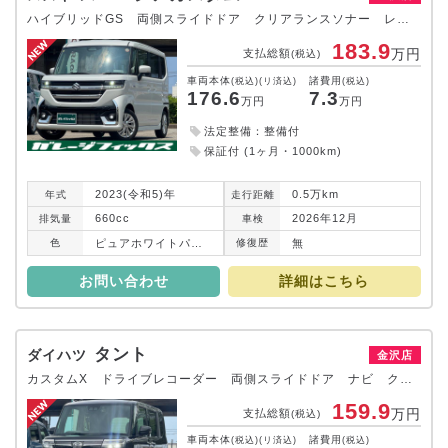
ハイブリッドGS 両側スライドドア クリアランスソナー レーンアシスト LEDヘッドランプ CVT 盗難防止システム ABS ESC アルミホイール 衝突安全ボディ エアコン パワーステアリング パワーウィンドウ
183.9
万円
支払総額
(税込)
車両本体
諸費用
(税込)(リ済込)
(税込)
176.6
7.3
万円
万円
法定整備：整備付
保証付 (1ヶ月・1000km)
2023(令和5)年
0.5万km
年式
走行
距離
660cc
2026年12月
排気
量
車検
ピュアホワイトパール
無
色
修復
歴
お問い合わせ
詳細はこちら
タント
ダイハツ
金沢店
カスタムX ドライブレコーダー 両側スライドドア ナビ クリアランスソナー LEDヘッドランプ CVT 盗難防止システム ABS ESC アルミホイール 衝突安全ボディ エアコン パワーステアリング
159.9
万円
支払総額
(税込)
車両本体
諸費用
(税込)(リ済込)
(税込)