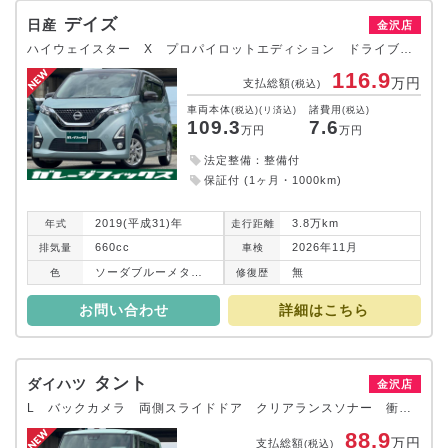
デイズ
日産
金沢店
ハイウェイスター X プロパイロットエディション ドライブレコーダー ETC 全周囲カメラ TV クリアランスソナー レーンアシスト 衝突被害軽減システム オートライト LEDヘッドランプ スマートキー アイドリングストップ 電動格納ミラー
116.9
万円
支払総額
(税込)
車両本体
諸費用
(税込)(リ済込)
(税込)
109.3
7.6
万円
万円
法定整備：整備付
保証付 (1ヶ月・1000km)
2019(平成31)年
3.8万km
年式
走行
距離
660cc
2026年11月
排気
量
車検
ソーダブルーメタリック／アッシュブラウンメタリック
無
色
修復
歴
お問い合わせ
詳細はこちら
タント
ダイハツ
金沢店
L バックカメラ 両側スライドドア クリアランスソナー 衝突被害軽減システム オートライト LEDヘッドランプ キーレスエントリー アイドリングストップ 電動格納ミラー CVT 盗難防止システム ABS
88.9
万円
支払総額
(税込)