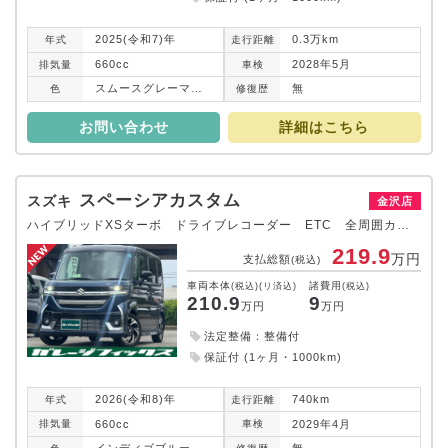
2025(令和7)年
0.3万km
年式
走行
距離
660cc
2028年5月
排気
量
車検
スムースグレーマイカメタリック
無
色
修復
歴
お問い合わせ
詳細はこちら
スペーシアカスタム
スズキ
金沢店
ハイブリッドXSターボ ドライブレコーダー ETC 全周囲カメラ 両側電動スライドドア ナビ TV クリアランスソナー オートクルーズコントロール レーンアシスト 衝突被害軽減システム オートライト LEDヘッドランプ
219.9
万円
支払総額
(税込)
車両本体
諸費用
(税込)(リ済込)
(税込)
210.9
9
万円
万円
法定整備：整備付
保証付 (1ヶ月・1000km)
2026(令和8)年
740km
年式
走行
距離
660cc
2029年4月
排気
量
車検