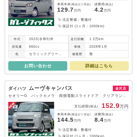
車両本体
諸費用
(税込)(リ済込)
(税込)
129.7
4.2
万円
万円
法定整備：整備付
保証付 (1ヶ月・1000km)
2023(令和5)年
1.3万km
年式
走行
距離
660cc
2028年1月
排気
量
車検
セラミックグリーンメタリック
無
色
修復
歴
お問い合わせ
詳細はこちら
ムーヴキャンバス
ダイハツ
金沢店
セオリーG バックカメラ 両側電動スライドドア クリアランスソナー 衝突被害軽減システム オートライト LEDヘッドランプ スマートキー アイドリングストップ 電動格納ミラー シートヒーター ベンチシート CVT
152.9
万円
支払総額
(税込)
車両本体
諸費用
(税込)(リ済込)
(税込)
144.5
8.4
万円
万円
法定整備：整備付
保証付 (1ヶ月・1000km)