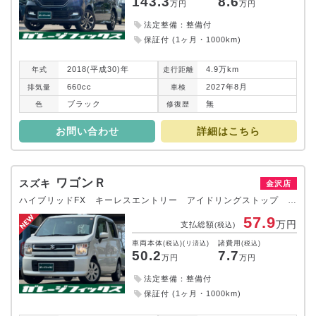
143.3
8.6
万円
万円
法定整備：整備付
保証付 (1ヶ月・1000km)
2018(平成30)年
4.9万km
年式
走行
距離
660cc
2027年8月
排気
量
車検
ブラック
無
色
修復
歴
お問い合わせ
詳細はこちら
ワゴンＲ
スズキ
金沢店
ハイブリッドFX キーレスエントリー アイドリングストップ CVT 盗難防止システム ABS ESC 衝突安全ボディ エアコン パワーステアリング パワーウィンドウ
57.9
万円
支払総額
(税込)
車両本体
諸費用
(税込)(リ済込)
(税込)
50.2
7.7
万円
万円
法定整備：整備付
保証付 (1ヶ月・1000km)