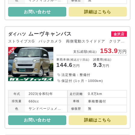
インディゴブルーメタリック２／ブルーイッシュブラックパール３
無
色
修復
歴
お問い合わせ
詳細はこちら
ムーヴキャンバス
ダイハツ
金沢店
ストライプスG バックカメラ 両側電動スライドドア クリアランスソナー 衝突被害軽減システム オートライト LEDヘッドランプ スマートキー アイドリングストップ 電動格納ミラー シートヒーター ベンチシート CVT
153.9
万円
支払総額
(税込)
車両本体
諸費用
(税込)(リ済込)
(税込)
144.6
9.3
万円
万円
法定整備：整備付
保証付 (1ヶ月・1000km)
2023(令和5)年
0.8万km
年式
走行
距離
660cc
車検整備付
排気
量
車検
サンドベージュメタリック／シャイニングホワイトパール
無
色
修復
歴
お問い合わせ
詳細はこちら