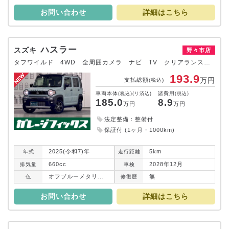
お問い合わせ
詳細はこちら
ハスラー
スズキ
野々市店
タフワイルド 4WD 全周囲カメラ ナビ TV クリアランスソナー オートクルーズコントロール レーンアシスト 衝突被害軽減システム オートライト LEDヘッドランプ アイドリングストップ 電動格納ミラー
193.9
万円
支払総額
(税込)
車両本体
諸費用
(税込)(リ済込)
(税込)
185.0
8.9
万円
万円
法定整備：整備付
保証付 (1ヶ月・1000km)
2025(令和7)年
5km
年式
走行
距離
660cc
2028年12月
排気
量
車検
オフブルーメタリック／ブルーイッシュブラックパール３
無
色
修復
歴
お問い合わせ
詳細はこちら