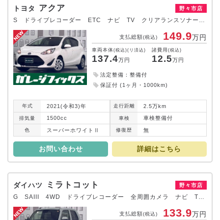
アクア
トヨタ
野々市店
S ドライブレコーダー ETC ナビ TV クリアランスソナー レーンアシスト 衝突被害軽減システム オートマチックハイビーム キーレスエントリー 電動格納ミラー CVT 盗難防止システム 衝突安全ボディ
149.9
万円
支払総額
(税込)
車両本体
諸費用
(税込)(リ済込)
(税込)
137.4
12.5
万円
万円
法定整備：整備付
保証付 (1ヶ月・1000km)
2021(令和3)年
2.5万km
年式
走行
距離
1500cc
車検整備付
排気
量
車検
スーパーホワイトⅡ
無
色
修復
歴
お問い合わせ
詳細はこちら
ミラトコット
ダイハツ
野々市店
G SAIII 4WD ドライブレコーダー 全周囲カメラ ナビ TV クリアランスソナー 衝突被害軽減システム オートマチックハイビーム オートライト LEDヘッドランプ スマートキー アイドリングストップ
133.9
万円
支払総額
(税込)