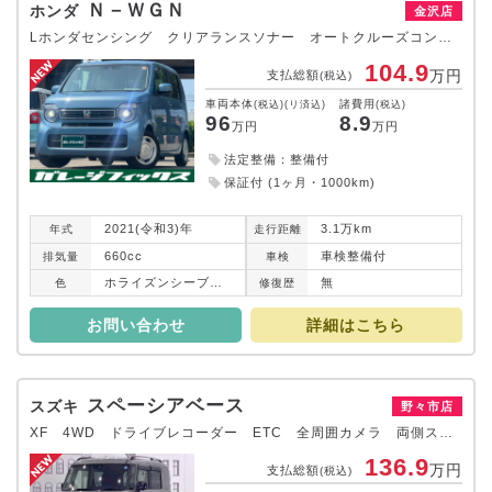
Ｎ－ＷＧＮ
ホンダ
金沢店
Lホンダセンシング クリアランスソナー オートクルーズコントロール レーンアシスト 衝突被害軽減システム スマートキー CVT 盗難防止システム ABS ESC 衝突安全ボディ エアコン パワーステアリング
104.9
万円
支払総額
(税込)
車両本体
諸費用
(税込)(リ済込)
(税込)
96
8.9
万円
万円
法定整備：整備付
保証付 (1ヶ月・1000km)
2021(令和3)年
3.1万km
年式
走行
距離
660cc
車検整備付
排気
量
車検
ホライズンシーブルーパール
無
色
修復
歴
お問い合わせ
詳細はこちら
スペーシアベース
スズキ
野々市店
XF 4WD ドライブレコーダー ETC 全周囲カメラ 両側スライド・片側電動 ナビ TV クリアランスソナー オートクルーズコントロール レーンアシスト 衝突被害軽減システム オートライト スマートキー
136.9
万円
支払総額
(税込)