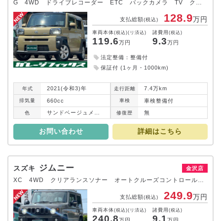
G 4WD ドライブレコーダー ETC バックカメラ TV クリアランスソナー レーンアシスト 衝突被害軽減システム オートライト LEDヘッドランプ ヘッドライトウォッシャー スマートキー
128.9
万円
支払総額
(税込)
車両本体
諸費用
(税込)(リ済込)
(税込)
119.6
9.3
万円
万円
法定整備：整備付
保証付 (1ヶ月・1000km)
2021(令和3)年
7.4万km
年式
走行
距離
660cc
車検整備付
排気
量
車検
サンドベージュメタリック
無
色
修復
歴
お問い合わせ
詳細はこちら
ジムニー
スズキ
金沢店
XC 4WD クリアランスソナー オートクルーズコントロール レーンアシスト 衝突被害軽減システム オートライト LEDヘッドランプ ヘッドライトウォッシャー スマートキー アイドリングストップ
249.9
万円
支払総額
(税込)
車両本体
諸費用
(税込)(リ済込)
(税込)
240.8
9.1
万円
万円