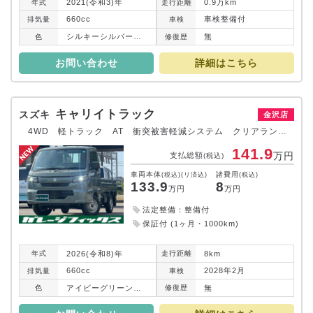
2021(令和3)年
0.9万km
年式
走行
距離
660cc
車検整備付
排気
量
車検
シルキーシルバーメタリック
無
色
修復
歴
お問い合わせ
詳細はこちら
キャリイトラック
スズキ
金沢店
4WD 軽トラック AT 衝突被害軽減システム クリアランスソナー レーンアシスト キーレスエントリー アイドリングストップ オートライト ESC エアコン パワーウィンドウ 運転席エアバッグ
141.9
万円
支払総額
(税込)
車両本体
諸費用
(税込)(リ済込)
(税込)
133.9
8
万円
万円
法定整備：整備付
保証付 (1ヶ月・1000km)
2026(令和8)年
8km
年式
走行
距離
660cc
2028年2月
排気
量
車検
アイビーグリーンメタリック
無
色
修復
歴