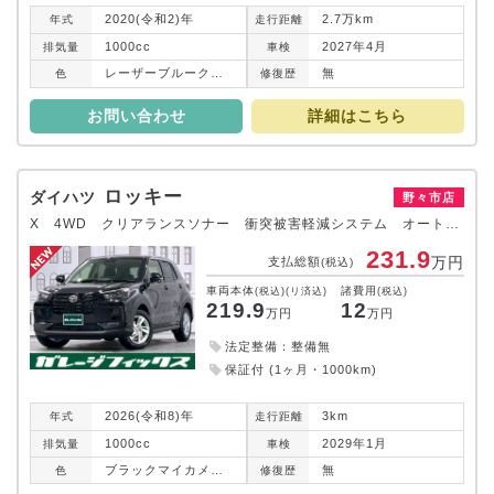
2020(令和2)年
2.7万km
年式
走行
距離
1000cc
2027年4月
排気
量
車検
レーザーブルークリスタルシャイン
無
色
修復
歴
お問い合わせ
詳細はこちら
ロッキー
ダイハツ
野々市店
X 4WD クリアランスソナー 衝突被害軽減システム オートライト LEDヘッドランプ アルミホイール スマートキー アイドリングストップ 電動格納ミラー シートヒーター CVT 盗難防止システム
231.9
万円
支払総額
(税込)
車両本体
諸費用
(税込)(リ済込)
(税込)
219.9
12
万円
万円
法定整備：整備無
保証付 (1ヶ月・1000km)
2026(令和8)年
3km
年式
走行
距離
1000cc
2029年1月
排気
量
車検
ブラックマイカメタリック
無
色
修復
歴