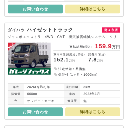
お問い合わせ
詳細はこちら
ハイゼットトラック
ダイハツ
野々市店
ジャンボエクストラ 4WD CVT 衝突被害軽減システム クリアランスソナー スマートキー アイドリングストップ 電動格納ミラー オートライト ABS ESC エアコン パワーステアリング パワーウィンドウ
159.9
万円
支払総額
(税込)
車両本体
諸費用
(税込)(リ済込)
(税込)
152.1
7.8
万円
万円
法定整備：整備無
保証付 (1ヶ月・1000km)
2026(令和8)年
8km
年式
走行
距離
660cc
2028年1月
排気
量
車検
オフビートカーキメタリック
無
色
修復
歴
お問い合わせ
詳細はこちら