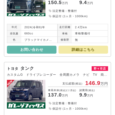
150.5
9.4
万円
万円
法定整備：整備付
保証付 (1ヶ月・1000km)
2024(令和6)年
2.4万km
年式
走行
距離
660cc
車検整備付
排気
量
車検
ブラックマイカメタリック
無
色
修復
歴
お問い合わせ
詳細はこちら
タンク
トヨタ
野々市店
カスタムG ドライブレコーダー 全周囲カメラ ナビ TV 両側電動スライドドア クリアランスソナー オートクルーズコントロール 衝突被害軽減システム アルミホイール オートマチックハイビーム オートライト
146.9
万円
支払総額
(税込)
車両本体
諸費用
(税込)(リ済込)
(税込)
137.0
9.9
万円
万円
法定整備：整備付
保証付 (1ヶ月・1000km)