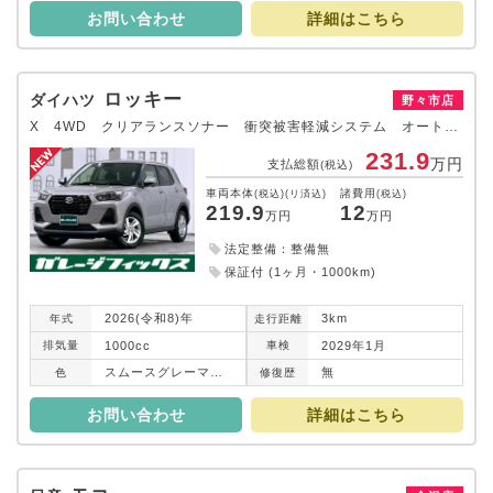
お問い合わせ
詳細はこちら
ロッキー
ダイハツ
野々市店
X 4WD クリアランスソナー 衝突被害軽減システム オートライト LEDヘッドランプ アルミホイール スマートキー アイドリングストップ 電動格納ミラー シートヒーター CVT 盗難防止システム
231.9
万円
支払総額
(税込)
車両本体
諸費用
(税込)(リ済込)
(税込)
219.9
12
万円
万円
法定整備：整備無
保証付 (1ヶ月・1000km)
2026(令和8)年
3km
年式
走行
距離
1000cc
2029年1月
排気
量
車検
スムースグレーマイカメタリック
無
色
修復
歴
お問い合わせ
詳細はこちら