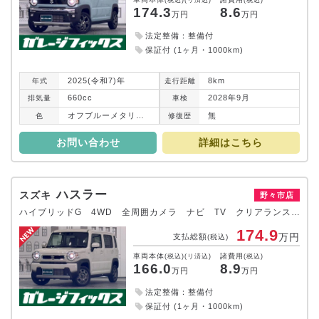
174.3
8.6
万円
万円
法定整備：整備付
保証付 (1ヶ月・1000km)
2025(令和7)年
8km
年式
走行
距離
660cc
2028年9月
排気
量
車検
オフブルーメタリック／ブルーイッシュブラックパール３
無
色
修復
歴
お問い合わせ
詳細はこちら
ハスラー
スズキ
野々市店
ハイブリッドG 4WD 全周囲カメラ ナビ TV クリアランスソナー オートクルーズコントロール レーンアシスト 衝突被害軽減システム オートライト LEDヘッドランプ アイドリングストップ 電動格納ミラー
174.9
万円
支払総額
(税込)
車両本体
諸費用
(税込)(リ済込)
(税込)
166.0
8.9
万円
万円
法定整備：整備付
保証付 (1ヶ月・1000km)