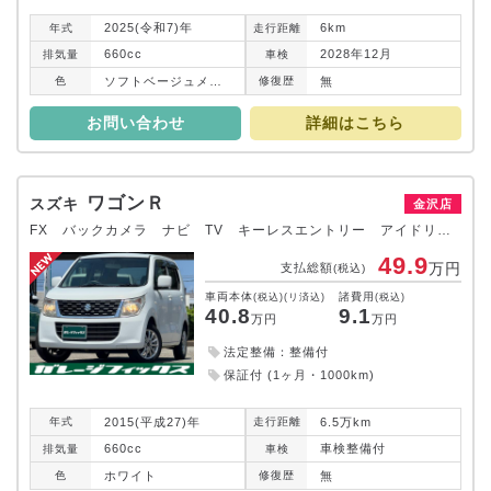
2025(令和7)年
6km
年式
走行
距離
660cc
2028年12月
排気
量
車検
ソフトベージュメタリック
無
色
修復
歴
お問い合わせ
詳細はこちら
ワゴンＲ
スズキ
金沢店
FX バックカメラ ナビ TV キーレスエントリー アイドリングストップ 電動格納ミラー シートヒーター ベンチシート CVT 盗難防止システム ABS CD ミュージックプレイヤー接続可 アルミホイール
49.9
万円
支払総額
(税込)
車両本体
諸費用
(税込)(リ済込)
(税込)
40.8
9.1
万円
万円
法定整備：整備付
保証付 (1ヶ月・1000km)
2015(平成27)年
6.5万km
年式
走行
距離
660cc
車検整備付
排気
量
車検
ホワイト
無
色
修復
歴