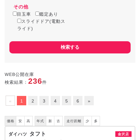
その他
目玉車
鑑定あり
スライドドア(電動ス
ライド)
WEB公開在庫
236
検索結果：
件
«
1
2
3
4
5
6
»
価格
安
高
年式
新
古
走行距離
少
多
タフト
ダイハツ
金沢店