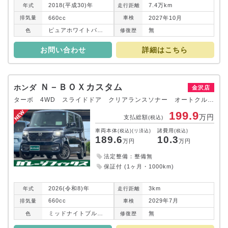
2018(平成30)年
7.4万km
年式
走行
距離
660cc
2027年10月
排気
量
車検
ピュアホワイトパール
無
色
修復
歴
お問い合わせ
詳細はこちら
Ｎ－ＢＯＸカスタム
ホンダ
金沢店
ターボ 4WD スライドドア クリアランスソナー オートクルーズコントロール レーンアシスト 衝突被害軽減システム LEDヘッドランプ スマートキー アイドリングストップ CVT 盗難防止システム ABS
199.9
万円
支払総額
(税込)
車両本体
諸費用
(税込)(リ済込)
(税込)
189.6
10.3
万円
万円
法定整備：整備無
保証付 (1ヶ月・1000km)
2026(令和8)年
3km
年式
走行
距離
660cc
2029年7月
排気
量
車検
ミッドナイトブルービームメタリック
無
色
修復
歴