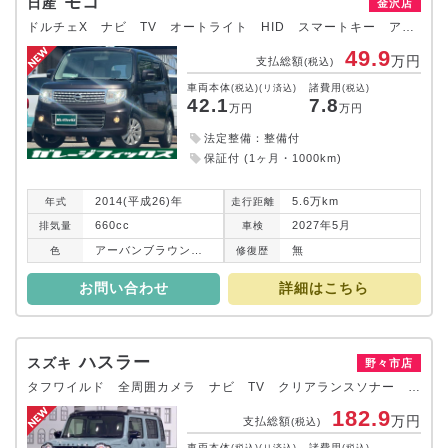
モコ
日産
金沢店
ドルチェX ナビ TV オートライト HID スマートキー アイドリングストップ 電動格納ミラー ベンチシート CVT 盗難防止システム ABS CD アルミホイール 衝突安全ボディ エアコン パワーステアリング
49.9
万円
支払総額
(税込)
車両本体
諸費用
(税込)(リ済込)
(税込)
42.1
7.8
万円
万円
法定整備：整備付
保証付 (1ヶ月・1000km)
2014(平成26)年
5.6万km
年式
走行
距離
660cc
2027年5月
排気
量
車検
アーバンブラウンパールメタリック
無
色
修復
歴
お問い合わせ
詳細はこちら
ハスラー
スズキ
野々市店
タフワイルド 全周囲カメラ ナビ TV クリアランスソナー オートクルーズコントロール レーンアシスト 衝突被害軽減システム オートライト LEDヘッドランプ ヘッドライトウォッシャー スマートキー
182.9
万円
支払総額
(税込)
車両本体
諸費用
(税込)(リ済込)
(税込)