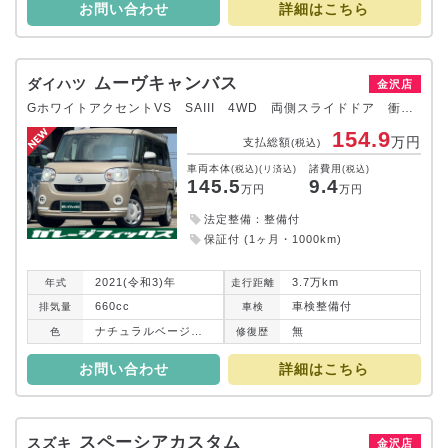
お問い合わせ
詳細はこちら
ムーヴキャンバス
ダイハツ
金沢店
GホワイトアクセントVS SAIII 4WD 両側スライドドア 衝突被害軽減システム LEDヘッドランプ スマートキー CVT 盗難防止システム ABS ESC 衝突安全ボディ エアコン パワーステアリング パワーウィンドウ
154.9
万円
支払総額
(税込)
車両本体
諸費用
(税込)(リ済込)
(税込)
145.5
9.4
万円
万円
法定整備：整備付
保証付 (1ヶ月・1000km)
2021(令和3)年
3.7万km
年式
走行
距離
660cc
車検整備付
排気
量
車検
ナチュラルベージュマイカメタリック
無
色
修復
歴
お問い合わせ
詳細はこちら
スペーシアカスタム
スズキ
金沢店