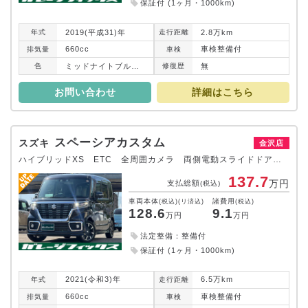
保証付 (1ヶ月・1000km)
2019(平成31)年
2.8万km
年式
走行
距離
660cc
車検整備付
排気
量
車検
ミッドナイトブルービームメタリック
無
色
修復
歴
お問い合わせ
詳細はこちら
スペーシアカスタム
スズキ
金沢店
ハイブリッドXS ETC 全周囲カメラ 両側電動スライドドア 8型ナビ TV クリアランスソナー オートクルーズコントロール レーンアシスト 衝突被害軽減システム オートライト LEDヘッドランプ スマートキー
137.7
万円
支払総額
(税込)
車両本体
諸費用
(税込)(リ済込)
(税込)
128.6
9.1
万円
万円
法定整備：整備付
保証付 (1ヶ月・1000km)
2021(令和3)年
6.5万km
年式
走行
距離
660cc
車検整備付
排気
量
車検