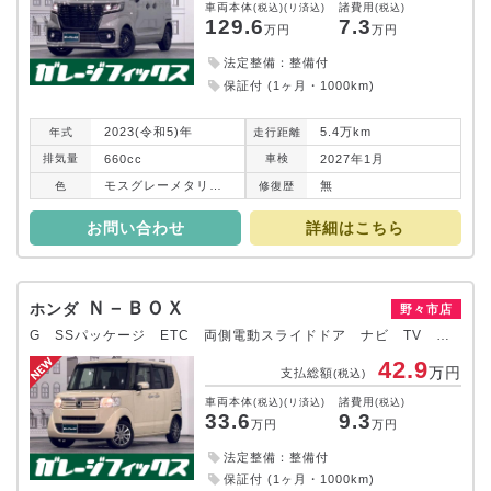
車両本体
諸費用
(税込)(リ済込)
(税込)
129.6
7.3
万円
万円
法定整備：整備付
保証付 (1ヶ月・1000km)
2023(令和5)年
5.4万km
年式
走行
距離
660cc
2027年1月
排気
量
車検
モスグレーメタリック
無
色
修復
歴
お問い合わせ
詳細はこちら
Ｎ－ＢＯＸ
ホンダ
野々市店
G SSパッケージ ETC 両側電動スライドドア ナビ TV スマートキー アイドリングストップ 電動格納ミラー ベンチシート CVT 盗難防止システム ABS ESC CD チップアップシート アルミホイール
42.9
万円
支払総額
(税込)
車両本体
諸費用
(税込)(リ済込)
(税込)
33.6
9.3
万円
万円
法定整備：整備付
保証付 (1ヶ月・1000km)