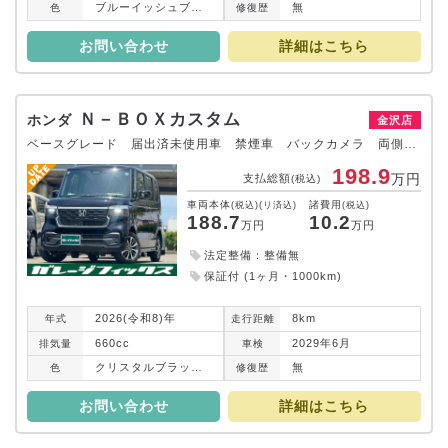
ブルーイッシュブラックパール３
無
色
修復
歴
お問い合わせ
詳細はこちら
Ｎ－ＢＯＸカスタム
ホンダ
金沢店
ベースグレード 届出済未使用車 禁煙車 バックカメラ 両側電動スライドドア オートクルーズコントロール オートライト スマートキー アイドリングストップ 電動格納ミラー シートヒーター ベンチシート アルミホイール
198.9
万円
支払総額
(税込)
車両本体
諸費用
(税込)(リ済込)
(税込)
188.7
10.2
万円
万円
法定整備：整備無
保証付 (1ヶ月・1000km)
2026(令和8)年
8km
年式
走行
距離
660cc
2029年6月
排気
量
車検
クリスタルブラックパール
無
色
修復
歴
お問い合わせ
詳細はこちら