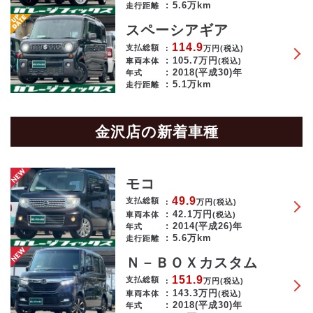
5.6万km
走行距離
スペーシアギア
114.9
支払総額
万円
(税込)
105.7
万円
車両本体
(税込)
2018(平成30)年
年式
5.1万km
走行距離
金沢店の新着車種
モコ
49.9
支払総額
万円
(税込)
42.1
万円
車両本体
(税込)
2014(平成26)年
年式
5.6万km
走行距離
Ｎ－ＢＯＸカスタム
151.9
支払総額
万円
(税込)
143.3
万円
車両本体
(税込)
2018(平成30)年
年式