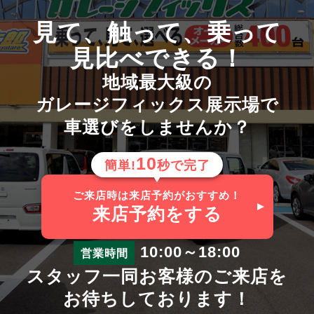
見て、触って、乗って
見比べできる！
地域最大級の
ガレージフィックス展示場で
車選びをしませんか？
10
簡単!
秒で完了
ご来店時は来店予約がおすすめ！
来店予約
をする
10:00～18:00
営業時間
スタッフ一同お客様のご来店を
お待ちしております！