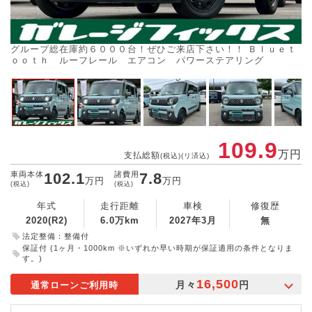
グループ総在庫約６０００台！ぜひご来店下さい！！ Ｂｌｕｅｔ
細
ｏｏｔｈ ルーフレール エアコン パワーステアリング
い
109.9
万円
支払総額
(税込)(リ済込)
車両本体
102.1
諸費用
7.8
万円
万円
(税込)
(税込)
年式
走行距離
車検
修復歴
2020(R2)
6.0万km
2027年3月
無
法定整備：整備付
保証付 (1ヶ月・1000km ※いずれか早い時期が保証適用の条件となりま
す。)
16,500
月々
円
通常ローンご利用時