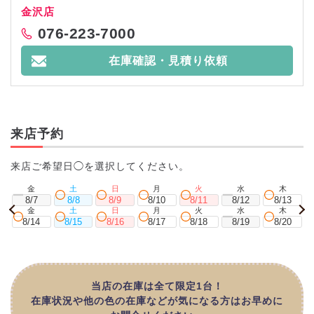
金沢店
076-223-7000
在庫確認・見積り依頼
来店予約
来店ご希望日◯を選択してください。
金
土
日
月
火
水
木
8/7
8/8
8/9
8/10
8/11
8/12
8/13
金
土
日
月
火
水
木
8/14
8/15
8/16
8/17
8/18
8/19
8/20
当店の在庫は全て限定1台！
在庫状況や他の色の在庫などが気になる方はお早めに