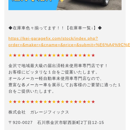
◆在庫車色々揃ってます！！【在庫車一覧↓】◆
https://kei-garagefix.com/stock/index.php?
order=&maker=&cname=&price=&submit=%E6%A4%9
★
★
★
★
★
★
★
★
★
★
★
★
★
★
★
★
★
★
★
★
金沢で地域最大級の届出済軽未使用車専門店です！
お客様にピッタリな１台をご提案いたします。
オールメーカー軽自動車未使用車専門店なので、
豊富な各メーカー車を展示してお客様のご要望に適った１
台をご提供いたします。
★
★
★
★
★
★
★
★
★
★
★
★
★
★
★
★
★
★
★
★
株式会社 ガレージフィックス
〒920-0027 石川県金沢市駅西新町2丁目12-15