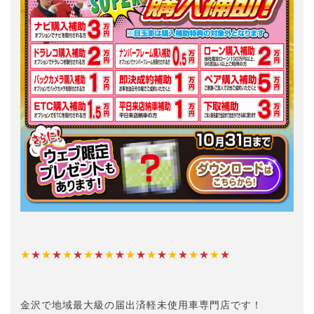
★
★
★
★
★
★
★
★
★
★
★
★
★
★
★
★
★
★
★
★
金沢で地域最大級の届出済軽未使用車専門店です！