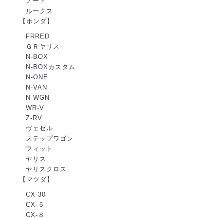
ノート
ルークス
【ホンダ】
FRRED
ＧＲヤリス
N-BOX
N-BOXカスタム
N-ONE
N-VAN
N-WGN
WR-V
Z-RV
ヴェゼル
ステップワゴン
フィット
ヤリス
ヤリスクロス
【マツダ】
CX-30
CX-５
CX-８