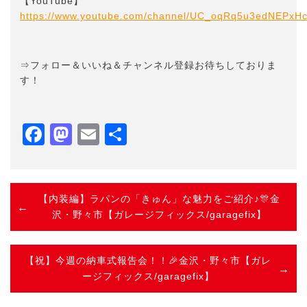
【YouTube】
https://www.youtube.com/channel/UC_oqRq5u3edNEPxH
⇒フォロー＆いいね＆チャンネル登録お待ちしておりま
す！
Facebook
Mastodon
Email
共
有
【内装編】ラパンの「きゅん」な魅力をご紹介♪🎊金
沢・野々市【ガレージフィックス/garagefix】
【祝】今週の納車式報告会！！🎉金沢・野々市【ガレ
ージフィックス/garagefix】