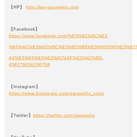
【HP】
http://kei-garagefix.com​​
【Facebook】
https://www.facebook.com/%E3%82%AC%E3
%83%AC%E3%83%BC%E3%82%B8%E3%83%95%E3%82
A3%E3%83%83%E3%82%AF%E3%82%B9-
438279206190758
【Instagram】
https://www.instagram.com/garagefix_com/
【Twitter】
https://twitter.com/garagefix