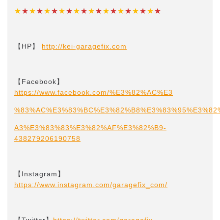
★
★
★
★
★
★
★
★
★
★
★
★
★
★
★
★
★
★
★
★
【HP】
http://kei-garagefix.com​​
【Facebook】
https://www.facebook.com/%E3%82%AC%E3
%83%AC%E3%83%BC%E3%82%B8%E3%83%95%E3%82
A3%E3%83%83%E3%82%AF%E3%82%B9-
438279206190758
【Instagram】
https://www.instagram.com/garagefix_com/
【Twitter】
https://twitter.com/garagefix