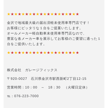
★
★
★
★
★
★
★
★
★
★
★
★
★
★
★
★
★
★
★
★
金沢で地域最大級の届出済軽未使用車専門店です！
お客様にピッタリな１台をご提案いたします。
オールメーカー軽自動車未使用車専門店なので、
豊富な各メーカー車を展示してお客様のご要望に適った１
台をご提供いたします。
★
★
★
★
★
★
★
★
★
★
★
★
★
★
★
★
★
★
★
★
株式会社 ガレージフィックス
〒920-0027 石川県金沢市駅西新町2丁目12-15
営業時間：10：00 ～ 18：30 （火曜日定休）
℡：076-223-7000