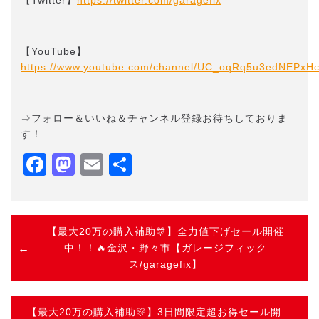
【YouTube】
https://www.youtube.com/channel/UC_oqRq5u3edNEPxH
⇒フォロー＆いいね＆チャンネル登録お待ちしておりま
す！
Facebook
Mastodon
Email
共
有
【最大20万の購入補助🎊】全力値下げセール開催
中！！🔥金沢・野々市【ガレージフィック
ス/garagefix】
【最大20万の購入補助🎊】3日間限定超お得セール開