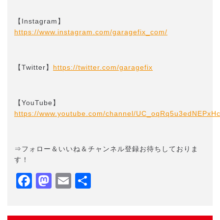
【Instagram】
https://www.instagram.com/garagefix_com/
【Twitter】
https://twitter.com/garagefix
【YouTube】
https://www.youtube.com/channel/UC_oqRq5u3edNEPxH
⇒フォロー＆いいね＆チャンネル登録お待ちしておりま
す！
Facebook
Mastodon
Email
共
有