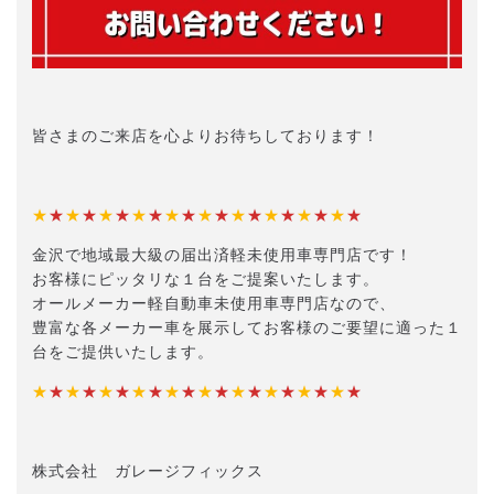
皆さまのご来店を心よりお待ちしております！
★
★
★
★
★
★
★
★
★
★
★
★
★
★
★
★
★
★
★
★
金沢で地域最大級の届出済軽未使用車専門店です！
お客様にピッタリな１台をご提案いたします。
オールメーカー軽自動車未使用車専門店なので、
豊富な各メーカー車を展示してお客様のご要望に適った１
台をご提供いたします。
★
★
★
★
★
★
★
★
★
★
★
★
★
★
★
★
★
★
★
★
株式会社 ガレージフィックス