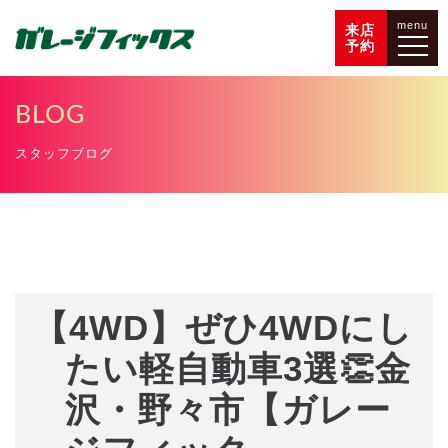
menu
来店
予約
BLOG
スタッフブログ
【4WD】ぜひ4WDにし
たい軽自動車3選👏金
沢・野々市【ガレー