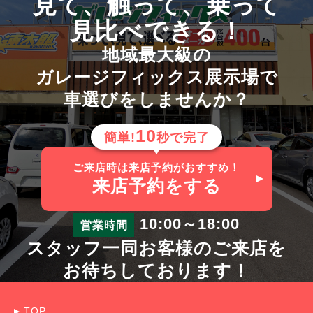
見て、触って、乗って
見比べできる！
地域最大級の
ガレージフィックス展示場で
車選びをしませんか？
10
簡単!
秒で完了
ご来店時は来店予約がおすすめ！
来店予約
をする
10:00～18:00
営業時間
スタッフ一同お客様のご来店を
お待ちしております！
TOP