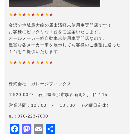
★
★
★
★
★
★
★
★
★
★
金沢で地域最大級の届出済軽未使用車専門店です！
お客様にピッタリな１台をご提案いたします。
オールメーカー軽自動車未使用車専門店なので、
豊富な各メーカー車を展示してお客様のご要望に適った
１台をご提供いたします。
★
★
★
★
★
★
★
★
★
★
株式会社 ガレージフィックス
〒920-0027 石川県金沢市駅西新町2丁目12-15
営業時間：10：00 ～ 18：30 （火曜日定休）
℡：076-223-7000
Facebook
Mastodon
Email
共