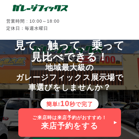
営業時間 : 10:00～18:00
定休日：毎週水曜日
見て、触って、乗って
見比べできる！
地域最大級の
ガレージフィックス展示場で
車選びをしませんか？
10
簡単!
秒で完了
ご来店時は来店予約がおすすめ！
来店予約
をする