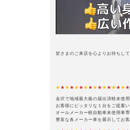
皆さまのご来店を心よりお待ちして
★
★
★
★
★
★
★
★
★
★
★
★
★
★
★
★
金沢で地域最大級の届出済軽未使用
お客様にピッタリな１台をご提案い
オールメーカー軽自動車未使用車専
豊富な各メーカー車を展示してお客