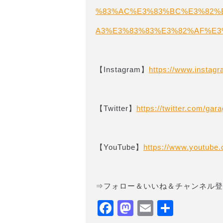
%83%AC%E3%83%BC%E3%82%
A3%E3%83%83%E3%82%AF%E3%8
【Instagram】
https://www.instag
【Twitter】
https://twitter.com/gara
【YouTube】
https://www.youtub
⇒フォロー＆いいね＆チャンネル登
Facebook
Mastodon
Email
共