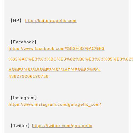
【HP】
http://kei-garagefix.com​​
【Facebook】
https://www.facebook.com/%E3%82%AC%E3
%83%AC%E3%83%BC%E3%82%B8%E3%83%95%E3%82
A3%E3%83%83%E3%82%AF%E3%82%B9-
438279206190758
【Instagram】
https://www.instagram.com/garagefix_com/
【Twitter】
https://twitter.com/garagefix