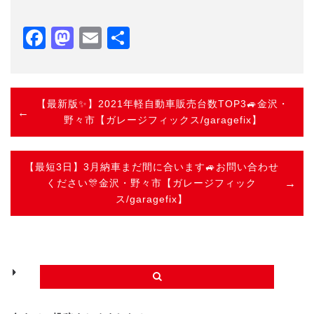
Facebook
Mastodon
Email
共
有
【最新版✨】2021年軽自動車販売台数TOP3🚙金沢・
野々市【ガレージフィックス/garagefix】
【最短3日】3月納車まだ間に合います🚙お問い合わせ
ください🎊金沢・野々市【ガレージフィック
ス/garagefix】