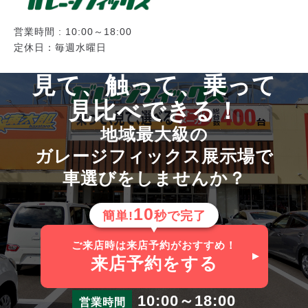
営業時間 : 10:00～18:00
定休日：毎週水曜日
見て、触って、乗って
見比べできる！
地域最大級の
ガレージフィックス展示場で
車選びをしませんか？
10
簡単!
秒で完了
ご来店時は来店予約がおすすめ！
来店予約
をする
10:00～18:00
営業時間