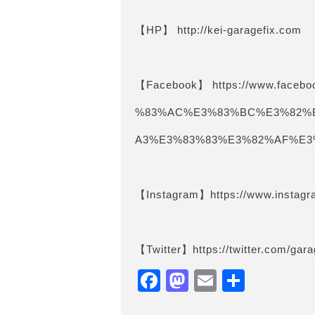
【HP】 http://kei-garagefix.com​​
【Facebook】 https://www.face
%83%AC%E3%83%BC%E3%82%
A3%E3%83%83%E3%82%AF%E3%8
【Instagram】https://www.instagr
【Twitter】https://twitter.com/gara
Facebook
Mastodon
Email
共
有