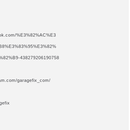
book.com/%E3%82%AC%E3
B8%E3%83%95%E3%82%
2%B9-438279206190758
am.com/garagefix_com/
gefix