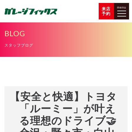
menu
来店
予約
BLOG
スタッフブログ
【安全と快適】トヨタ
「ルーミー」が叶え
る理想のドライブ🤝