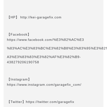
【HP】 http://kei-garagefix.com​​
【Facebook】
https://www.facebook.com/%E3%82%AC%E3
%83%AC%E3%83%BC%E3%82%B8%E3%83%95%E3%82
A3%E3%83%83%E3%82%AF%E3%82%B9-
438279206190758
【Instagram】
https://www.instagram.com/garagefix_com/
【Twitter】https://twitter.com/garagefix