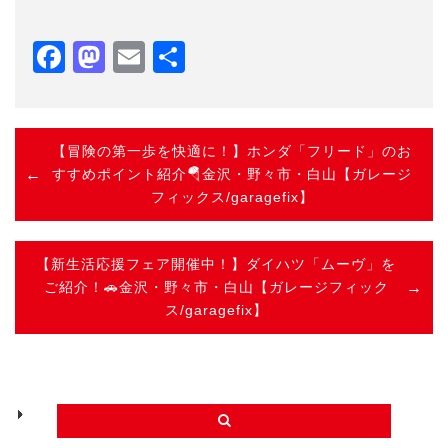
Facebook
Mastodon
Email
共
有
【冒険の第一歩を快適に！】ホンダ「フリード」のお
すすめポイント紹介🪂金沢・野々市・白山【ガレージ
フィックス/garagefix】
【新生活応援フェア開催中！】ダイハツ「ムーヴ」を
ご紹介！🚗金沢・野々市・白山【ガレージフィック
ス/garagefix】