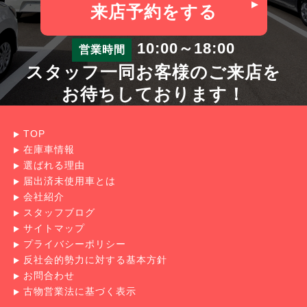
来店予約
をする
10:00～18:00
営業時間
スタッフ一同お客様のご来店を
お待ちしております！
TOP
在庫車情報
選ばれる理由
届出済未使用車とは
会社紹介
スタッフブログ
サイトマップ
プライバシーポリシー
反社会的勢力に対する基本方針
お問合わせ
古物営業法に基づく表示