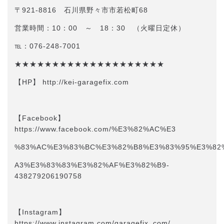
〒921-8816 石川県野々市市若松町68
営業時間：10：00 ～ 18：30 （火曜日定休）
℡：076-248-7001
★★★★★★★★★★★★★★★★★★★★
【HP】 http://kei-garagefix.com​​
【Facebook】
https://www.facebook.com/%E3%82%AC%E3
%83%AC%E3%83%BC%E3%82%B8%E3%83%95%E3%82
A3%E3%83%83%E3%82%AF%E3%82%B9-
438279206190758
【Instagram】
https://www.instagram.com/garagefix_com/