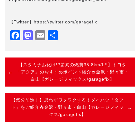
【Twitter】https://twitter.com/garagefix
Facebook
Mastodon
Email
共
有
【スタミナお化け!?驚異の燃費35.8km/L!!】トヨタ
「アクア」のおすすめポイント紹介👛金沢・野々市・
白山【ガレージフィックス/garagefix】
【気分前進！】思わずワクワクする！ダイハツ「タフ
ト」をご紹介⛺金沢・野々市・白山【ガレージフィッ
クス/garagefix】