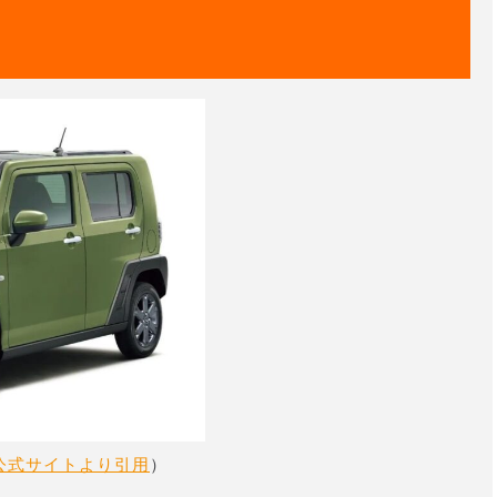
」
公式サイトより引用
）