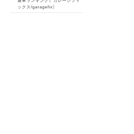
通車ランキング〖ガレージフィ
ックス/garagefix〗