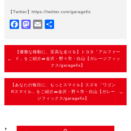
【Twitter】https://twitter.com/garagefix
Facebook
Mastodon
Email
共
有
【優雅な移動に、至高な走りを】トヨタ「アルファー
ド」をご紹介🚙金沢・野々市・白山【ガレージフィッ
クス/garagefix】
【あなたの毎日に、もっとスマイル】スズキ「ワゴン
Rスマイル」をご紹介🚗金沢・野々市・白山【ガレー
ジフィックス/garagefix】