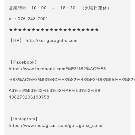
営業時間：10：00 ～ 18：30 （火曜日定休）
℡：076-248-7001
★★★★★★★★★★★★★★★★★★★★
【HP】 http://kei-garagefix.com​​
【Facebook】
https://www.facebook.com/%E3%82%AC%E3
%83%AC%E3%83%BC%E3%82%B8%E3%83%95%E3%82
A3%E3%83%83%E3%82%AF%E3%82%B9-
438279206190758
【Instagram】
https://www.instagram.com/garagefix_com/