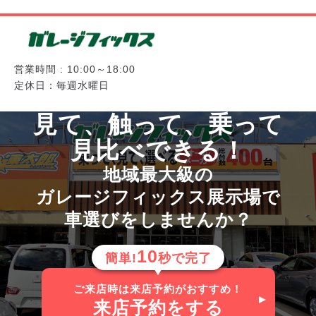
営業時間 : 10:00～18:00
定休日：毎週水曜日
見て、触って、乗って
見比べできる！
地域最大級の
ガレージフィックス展示場で
車選びをしませんか？
10
簡単!
秒で完了
ご来店時は来店予約がおすすめ！
来店予約
をする