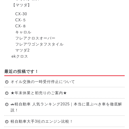
【マツダ】
CX-30
CX-５
CX-８
キャロル
フレアクロスオーバー
フレアワゴンタフスタイル
マツダ2
ekクロス
最近の投稿です！
オイル交換の一時受付停止について
★年末休業と初売りのご案内★
🚗軽自動車 人気ランキング2025｜本当に選ぶべき車を徹底解
説！
軽自動車大手3社のエンジン比較！