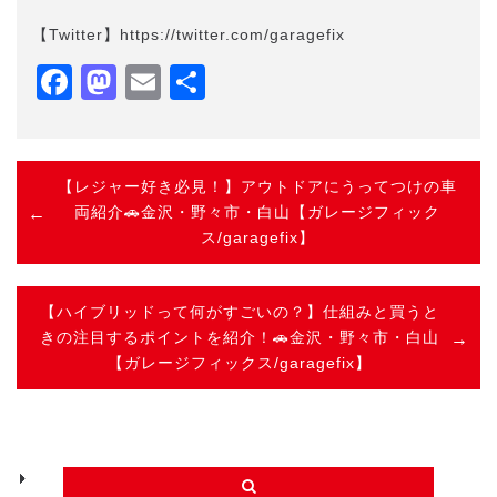
【Twitter】https://twitter.com/garagefix
Facebook
Mastodon
Email
共
有
【レジャー好き必見！】アウトドアにうってつけの車
両紹介🚗金沢・野々市・白山【ガレージフィック
ス/garagefix】
【ハイブリッドって何がすごいの？】仕組みと買うと
きの注目するポイントを紹介！🚗金沢・野々市・白山
【ガレージフィックス/garagefix】