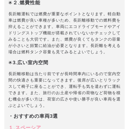
２.燃費性能
🌟
長距離運転では燃費が重要なポイントとなります。軽自動
車は燃費が良い車種が多いため、長距離移動での燃料費を
抑えることができます。車両にエコドライブモードやアイ
ドリングストップ機能が搭載されていないかチェックして
みることも大切です。また、燃費が良くてもタンクの容量
が小さいと頻繁に給油が必要となります。長距離を考える
場合は燃料タンク容量も見てみるとよいでしょう。
3.広い室内空間
🌟
長距離移動は当たり前ですが長時間車内にいるので室内空
間の快適さも重要になってきます。後席が広いとリラック
スして椅子に座ることができ、運転手も気を遣わずに運転
できます。また、旅行のお土産や帰省の荷物など荷物を積
む機会が多い方は、荷室の広さや使い勝手が良い車両を選
ぶとよいでしょう。
・おすすめの車両3選
１.スペーシア