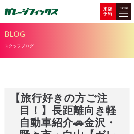
menu
来店
予約
BLOG
スタッフブログ
【旅行好きの方ご注
目！】長距離向き軽
自動車紹介🚗金沢・