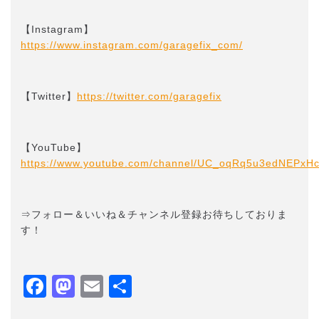
【Instagram】
https://www.instagram.com/garagefix_com/
【Twitter】
https://twitter.com/garagefix
【YouTube】
https://www.youtube.com/channel/UC_oqRq5u3edNEPxH
⇒フォロー＆いいね＆チャンネル登録お待ちしておりま
す！
Facebook
Mastodon
Email
共
有