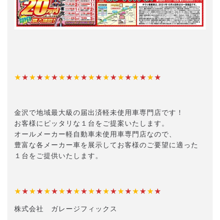
★
★
★
★
★
★
★
★
★
★
★
★
★
★
★
★
★
★
★
★
金沢で地域最大級の届出済軽未使用車専門店です！
お客様にピッタリな１台をご提案いたします。
オールメーカー軽自動車未使用車専門店なので、
豊富な各メーカー車を展示してお客様のご要望に適った
１台をご提供いたします。
★
★
★
★
★
★
★
★
★
★
★
★
★
★
★
★
★
★
★
★
株式会社 ガレージフィックス