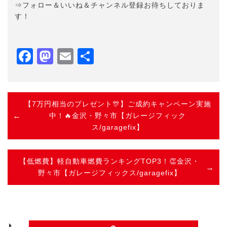
⇒フォロー＆いいね＆チャンネル登録お待ちしておりま
す！
Facebook
Mastodon
Email
共
有
【7万円相当のプレゼント🎊】ご成約キャンペーン実施
中！🔥金沢・野々市【ガレージフィック
ス/garagefix】
【低燃費】軽自動車燃費ランキングTOP3！👏金沢・
野々市【ガレージフィックス/garagefix】