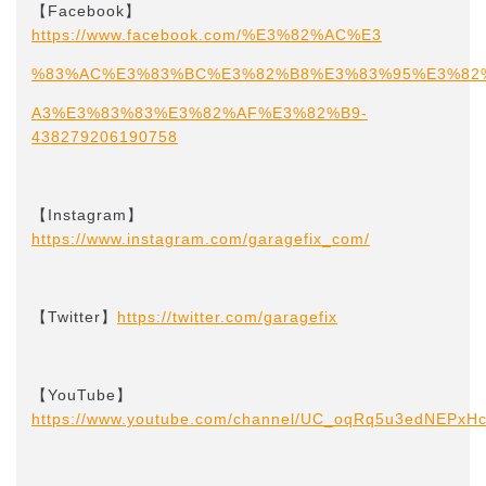
【Facebook】
https://www.facebook.com/%E3%82%AC%E3
%83%AC%E3%83%BC%E3%82%B8%E3%83%95%E3%82
A3%E3%83%83%E3%82%AF%E3%82%B9-
438279206190758
【Instagram】
https://www.instagram.com/garagefix_com/
【Twitter】
https://twitter.com/garagefix
【YouTube】
https://www.youtube.com/channel/UC_oqRq5u3edNEPxH