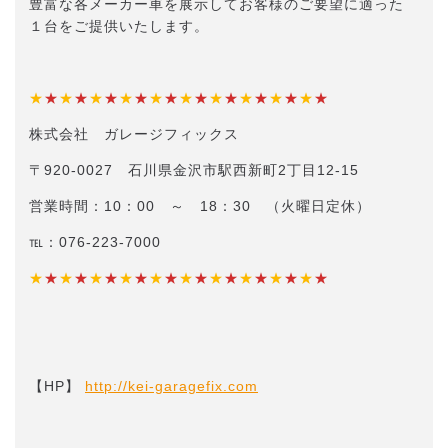
豊富な各メーカー車を展示してお客様のご要望に適った
１台をご提供いたします。
★
★
★
★
★
★
★
★
★
★
★
★
★
★
★
★
★
★
★
★
株式会社 ガレージフィックス
〒920-0027 石川県金沢市駅西新町2丁目12-15
営業時間：10：00 ～ 18：30 （火曜日定休）
℡：076-223-7000
★
★
★
★
★
★
★
★
★
★
★
★
★
★
★
★
★
★
★
★
【HP】
http://kei-garagefix.com​​