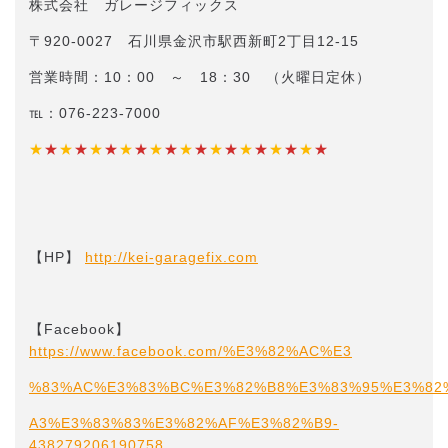
株式会社 ガレージフィックス
〒920-0027 石川県金沢市駅西新町2丁目12-15
営業時間：10：00 ～ 18：30 （火曜日定休）
℡：076-223-7000
★
★
★
★
★
★
★
★
★
★
★
★
★
★
★
★
★
★
★
★
【HP】
http://kei-garagefix.com​​
【Facebook】
https://www.facebook.com/%E3%82%AC%E3
%83%AC%E3%83%BC%E3%82%B8%E3%83%95%E3%82
A3%E3%83%83%E3%82%AF%E3%82%B9-
438279206190758