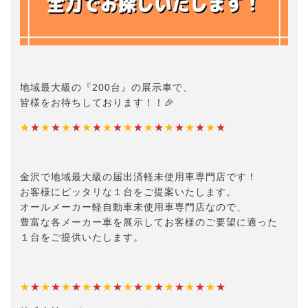
地域最大級の『200台』の展示車で、
皆様をお待ちしております！！🎉
★
★
★
★
★
★
★
★
★
★
★
★
★
★
★
★
★
★
★
★
金沢で地域最大級の届出済軽未使用車専門店です！
お客様にピッタリな１台をご提案いたします。
オールメーカー軽自動車未使用車専門店なので、
豊富な各メーカー車を展示してお客様のご要望に適った
１台をご提供いたします。
★
★
★
★
★
★
★
★
★
★
★
★
★
★
★
★
★
★
★
★