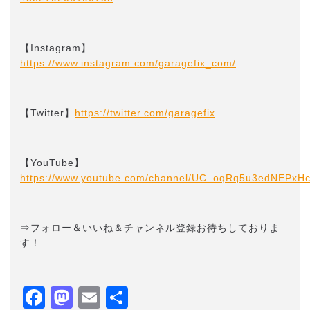
【Instagram】
https://www.instagram.com/garagefix_com/
【Twitter】
https://twitter.com/garagefix
【YouTube】
https://www.youtube.com/channel/UC_oqRq5u3edNEPxH
⇒フォロー＆いいね＆チャンネル登録お待ちしておりま
す！
Facebook
Mastodon
Email
共