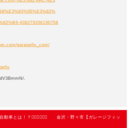
ebook.com/%E3%82%AC%E3
B8%E3%83%95%E3%82%
2%B9-438279206190758
ram.com/garagefix_com/
gefix
ZSdV3BmmN/.
とは！？💁🏻‍♂️💁🏻‍♀️ 金沢・野々市【ガレージフィッ