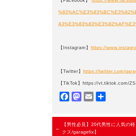
【Facebook】
https://www.fac
%83%AC%E3%83%BC%E3%82%
A3%E3%83%83%E3%82%AF%E3%8
【Instagram】
https://www.instag
【Twitter】
https://twitter.com/gara
【TikTok】https://vt.tiktok.com/
Facebook
Mastodon
Email
共
有
【男性必見】20代男性に人気の軽自動車
クス/garagefix】