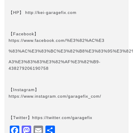
【HP】 http://kei-garagefix.com​​
【Facebook】
https://www.facebook.com/%E3%82%AC%E3
%83%AC%E3%83%BC%E3%82%B8%E3%83%95%E3%82
A3%E3%83%83%E3%82%AF%E3%82%B9-
438279206190758
【Instagram】
https://www.instagram.com/garagefix_com/
【Twitter】https://twitter.com/garagefix
Facebook
Mastodon
Email
共