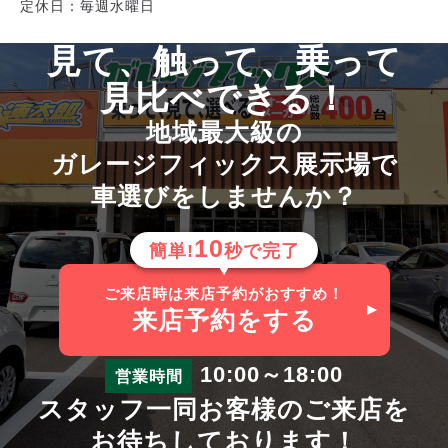
定休日：毎週水曜日
見て、触って、乗って
見比べできる！
地域最大級の
ガレージフィックス展示場で
車選びをしませんか？
10
簡単!
秒で完了
ご来店時は来店予約がおすすめ！
来店予約
をする
10:00～18:00
営業時間
スタッフ一同お客様のご来店を
お待ちしております！