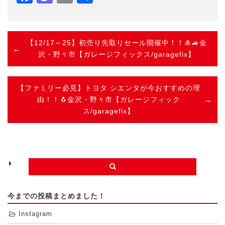
有
【12/17～25】初売り先取りセール開催中！！🎍🚙金
沢・野々市【ガレージフィックス/garagefix】
【ファミリー必見】トヨタ シエンタが今おすすめの理
由！！🐧金沢・野々市【ガレージフィック
ス/garagefix】
今までの投稿まとめました！
Instagram