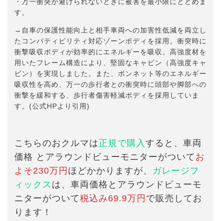
・万一衝突が避けられないときに被害を最小限にとどめま
す。
→自車の保護性能向上と相手車両への加害性低減を両立し
たコンパティビリティ対応ゾーンボディを採用。衝突時に
衝撃吸収ボディが効率的にエネルギーを吸収。高強度材を
用いたフレーム構造により、堅固なキャビン（高強度キャ
ビン）を実現しました。また、ボンネット等のエネルギー
吸収性を高め、万一の歩行者との衝突時に頭部や脚部への
衝撃を緩和する、歩行者傷害軽減ボディを採用していま
す。(公式HPより引用)
こちらのおクルマは
正規で購入
すると、車両
価格 とアラウンドビューモニターがついて
お
よそ230万円
ほどかかりますが、
ガレージフ
ィックス
は、車両価格とアラウンドビューモ
ニターがついて
税込み69.9万円
で販売してお
ります！