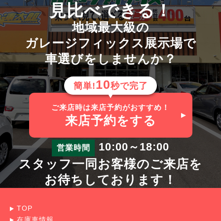
見比べできる！
地域最大級の
ガレージフィックス展示場で
車選びをしませんか？
10
簡単!
秒で完了
ご来店時は来店予約がおすすめ！
来店予約
をする
10:00～18:00
営業時間
スタッフ一同お客様のご来店を
お待ちしております！
TOP
在庫車情報