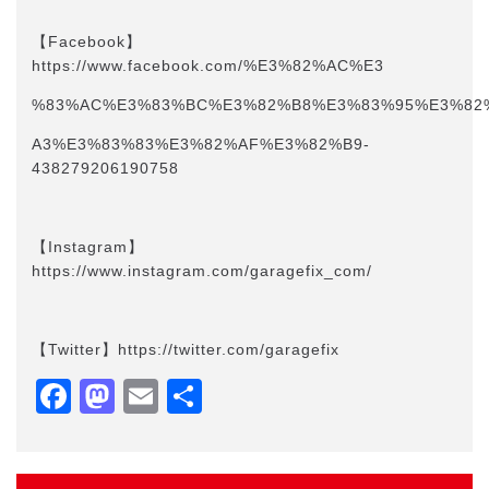
【Facebook】
https://www.facebook.com/%E3%82%AC%E3
%83%AC%E3%83%BC%E3%82%B8%E3%83%95%E3%82
A3%E3%83%83%E3%82%AF%E3%82%B9-
438279206190758
【Instagram】
https://www.instagram.com/garagefix_com/
【Twitter】https://twitter.com/garagefix
Facebook
Mastodon
Email
共
有