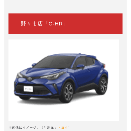
野々市店「C-HR」
※画像はイメージ。（引用元：
トヨタ
）