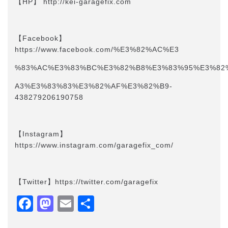
【HP】 http://kei-garagefix.com​​
【Facebook】
https://www.facebook.com/%E3%82%AC%E3
%83%AC%E3%83%BC%E3%82%B8%E3%83%95%E3%82
A3%E3%83%83%E3%82%AF%E3%82%B9-
438279206190758
【Instagram】
https://www.instagram.com/garagefix_com/
【Twitter】https://twitter.com/garagefix
Facebook
Mastodon
Email
共
有