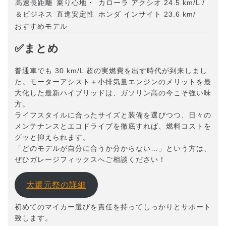
高速長距離
乗り心地・
カローラ アクシオ 24.5 km/L /
＆ビジネス
直進安定性
ホンダ インサイト 23.6 km/
おすすめモデル
✅まとめ
普通車でも 30 km/L 超の実燃費を出す時代が到来しまし
た。モーターアシスト＋小排気量エンジンのメリットを最
大化した最新ハイブリッドは、ガソリン高の今こそ強い味
方。
ライフスタイルに合ったサイズと装備を選びつつ、日々の
メンテナンスとエコドライブを徹底すれば、燃料コストを
グッと抑えられます。
「どのモデルが自分に合うか分からない…」という方は、
ぜひガレージフィックスへご相談ください！
大還元祭の詳細
初めてのマイカー選びを責任を持ってしっかりとサポート
致します。