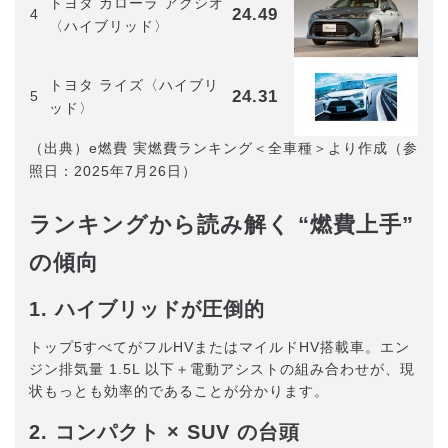
トヨタ カローラ アクシオ
24.49
4
〈ハイブリッド〉
トヨタ ライズ〈ハイブリ
24.31
5
ッド〉
（出典）e燃費 実燃費ランキング＜全車種＞より作成（参
照日：2025年7月26日）
ランキングから読み解く “燃費上手”
の傾向
1. ハイブリッドが圧倒的
トップ5すべてがフルHVまたはマイルドHV搭載車。エン
ジン排気量 1.5L 以下＋電動アシストの組み合わせが、現
状もっとも効率的であることが分かります。
2. コンパクト × SUV の台頭