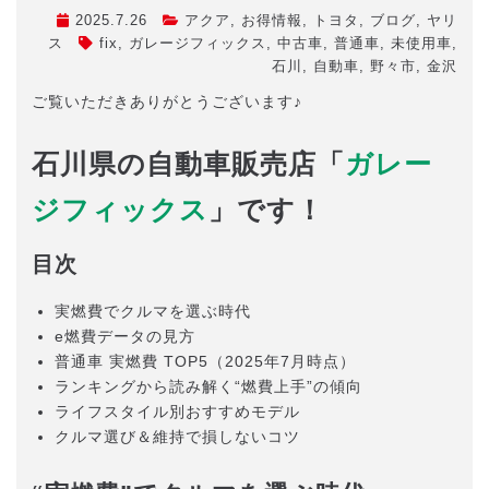
2025.7.26
アクア
,
お得情報
,
トヨタ
,
ブログ
,
ヤリ
ス
fix
,
ガレージフィックス
,
中古車
,
普通車
,
未使用車
,
石川
,
自動車
,
野々市
,
金沢
ご覧いただきありがとうございます♪
石川県の自動車販売店「
ガレー
ジフィックス
」です！
目次
実燃費でクルマを選ぶ時代
e燃費データの見方
普通車 実燃費 TOP5（2025年7月時点）
ランキングから読み解く“燃費上手”の傾向
ライフスタイル別おすすめモデル
クルマ選び＆維持で損しないコツ