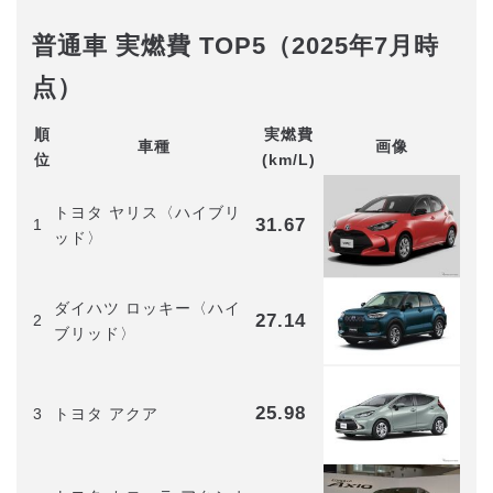
普通車 実燃費 TOP5（2025年7月時
点）
順
実燃費
車種
画像
位
(km/L)
トヨタ ヤリス〈ハイブリ
31.67
1
ッド〉
ダイハツ ロッキー〈ハイ
27.14
2
ブリッド〉
25.98
3
トヨタ アクア