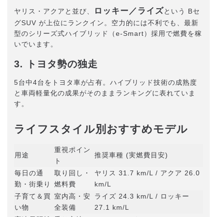
ロッキー／ライズ
ヤリス・アクアと並び、
という Bセ
グSUV が上位にランクイン。空力的には不利でも、最新
型のシリーズ式ハイブリッド（e‑Smart）採用で燃費を稼
いでいます。
3. トヨタ勢の独走
5台中4台をトヨタ車が占有。ハイブリッド技術の成熟度
と車両軽量化の成果がそのままランキングに表れていま
す。
ライフスタイル別おすすめモデル
重視ポイン
用途
推奨車種 (実燃費目安)
ト
毎日の通
取り回し・
ヤリス 31.7 km/L / アクア 26.0
勤・街乗り
燃料費
km/L
子育て＆買
室内高・安
ライズ 24.3 km/L / ロッキー
い物
全装備
27.1 km/L