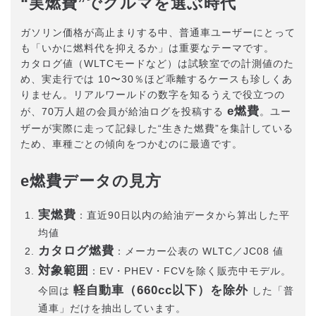
“実燃費”でクルマを選ぶ時代
ガソリン価格が高止まりする中、普通車ユーザーにとって
も「いかに燃料代を抑えるか」は重要なテーマです。
カタログ値（WLTCモードなど）は試験室での計測値のた
め、実走行では 10〜30％ほど乖離するケースも珍しくあ
りません。リアルワールドの数字を知るうえで役立つの
e燃費
が、70万人超の会員が給油ログを投稿する
。ユー
ザーが実際に走って記録した“生きた燃費”を集計している
ため、車種ごとの傾向をつかむのに最適です。
e燃費データの見方
実燃費
：直近90日以内の給油データから算出した平
均値
カタログ燃費
：メーカー公表の WLTC／JC08 値
対象範囲
：EV・PHEV・FCVを除く販売中モデル。
軽自動車（660cc以下）を除外
今回は
した「普
通車」だけを抽出しています。