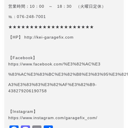
営業時間：10：00 ～ 18：30 （火曜日定休）
℡：076-248-7001
★★★★★★★★★★★★★★★★★★★★
【HP】 http://kei-garagefix.com​​
【Facebook】
https://www.facebook.com/%E3%82%AC%E3
%83%AC%E3%83%BC%E3%82%B8%E3%83%95%E3%82
A3%E3%83%83%E3%82%AF%E3%82%B9-
438279206190758
【Instagram】
https://www.instagram.com/garagefix_com/