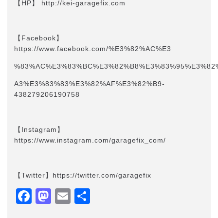
【HP】 http://kei-garagefix.com​​
【Facebook】
https://www.facebook.com/%E3%82%AC%E3
%83%AC%E3%83%BC%E3%82%B8%E3%83%95%E3%82
A3%E3%83%83%E3%82%AF%E3%82%B9-
438279206190758
【Instagram】
https://www.instagram.com/garagefix_com/
【Twitter】https://twitter.com/garagefix
Facebook
Mastodon
Email
共
有