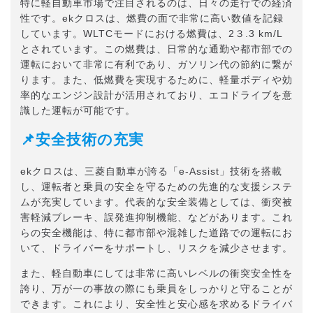
特に軽自動車市場で注目されるのは、日々の走行での経済
性です。ekクロスは、燃費の面で非常に高い数値を記録
しています。WLTCモードにおける燃費は、2３.3 km/L
とされています。この燃費は、日常的な通勤や都市部での
運転において非常に有利であり、ガソリン代の節約に繋が
ります。また、低燃費を実現するために、軽量ボディや効
率的なエンジン設計が活用されており、エコドライブを意
識した運転が可能です。
📌安全技術の充実
ekクロスは、三菱自動車が誇る「e-Assist」技術を搭載
し、運転者と乗員の安全を守るための先進的な支援システ
ムが充実しています。代表的な安全装備としては、衝突被
害軽減ブレーキ、誤発進抑制機能、などがあります。これ
らの安全機能は、特に都市部や混雑した道路での運転にお
いて、ドライバーをサポートし、リスクを減少させます。
また、軽自動車にしては非常に高いレベルの衝突安全性を
誇り、万が一の事故の際にも乗員をしっかりと守ることが
できます。これにより、安全性と安心感を求めるドライバ