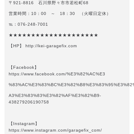
〒921-8816 石川県野々市市若松町68
営業時間：10：00 ～ 18：30 （火曜日定休）
℡：076-248-7001
★★★★★★★★★★★★★★★★★★★★
【HP】 http://kei-garagefix.com​​
【Facebook】
https://www.facebook.com/%E3%82%AC%E3
%83%AC%E3%83%BC%E3%82%B8%E3%83%95%E3%82
A3%E3%83%83%E3%82%AF%E3%82%B9-
438279206190758
【Instagram】
https://www.instagram.com/garagefix_com/