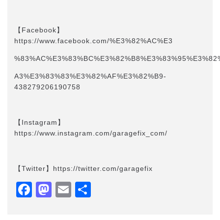
【Facebook】
https://www.facebook.com/%E3%82%AC%E3
%83%AC%E3%83%BC%E3%82%B8%E3%83%95%E3%82
A3%E3%83%83%E3%82%AF%E3%82%B9-
438279206190758
【Instagram】
https://www.instagram.com/garagefix_com/
【Twitter】https://twitter.com/garagefix
Facebook
Mastodon
Email
共
有