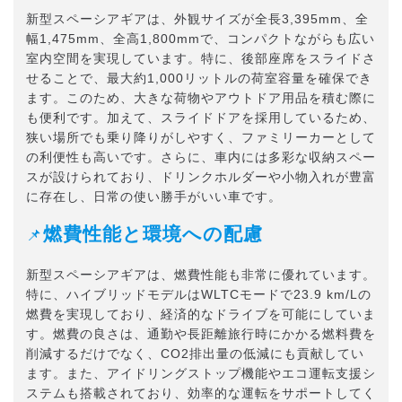
新型スペーシアギアは、外観サイズが全長3,395mm、全
幅1,475mm、全高1,800mmで、コンパクトながらも広い
室内空間を実現しています。特に、後部座席をスライドさ
せることで、最大約1,000リットルの荷室容量を確保でき
ます。このため、大きな荷物やアウトドア用品を積む際に
も便利です。加えて、スライドドアを採用しているため、
狭い場所でも乗り降りがしやすく、ファミリーカーとして
の利便性も高いです。さらに、車内には多彩な収納スペー
スが設けられており、ドリンクホルダーや小物入れが豊富
に存在し、日常の使い勝手がいい車です。
燃費性能と環境への配慮
📌
新型スペーシアギアは、燃費性能も非常に優れています。
特に、ハイブリッドモデルはWLTCモードで23.9 km/Lの
燃費を実現しており、経済的なドライブを可能にしていま
す。燃費の良さは、通勤や長距離旅行時にかかる燃料費を
削減するだけでなく、CO2排出量の低減にも貢献してい
ます。また、アイドリングストップ機能やエコ運転支援シ
ステムも搭載されており、効率的な運転をサポートしてく