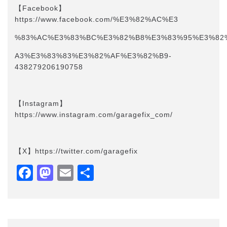
【Facebook】
https://www.facebook.com/%E3%82%AC%E3
%83%AC%E3%83%BC%E3%82%B8%E3%83%95%E3%82
A3%E3%83%83%E3%82%AF%E3%82%B9-
438279206190758
【Instagram】
https://www.instagram.com/garagefix_com/
【X】https://twitter.com/garagefix
Facebook
Mastodon
Email
共
有