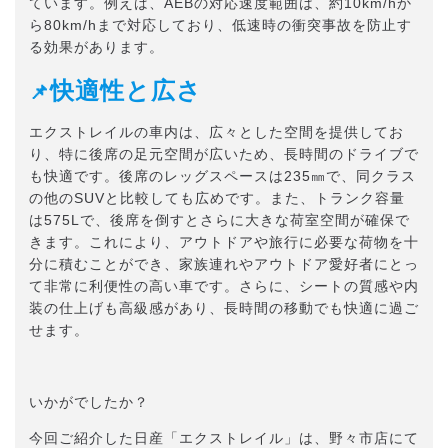
ています。例えば、AEBの対応速度範囲は、約10km/hか
ら80km/hまで対応しており、低速時の衝突事故を防止す
る効果があります。
快適性と広さ
📌
エクストレイルの車内は、広々とした空間を提供してお
り、特に後席の足元空間が広いため、長時間のドライブで
も快適です。後席のレッグスペースは235㎜で、同クラス
の他のSUVと比較しても広めです。また、トランク容量
は575Lで、後席を倒すとさらに大きな荷室空間が確保で
きます。これにより、アウトドアや旅行に必要な荷物を十
分に積むことができ、家族連れやアウトドア愛好者にとっ
て非常に利便性の高い車です。さらに、シートの質感や内
装の仕上げも高級感があり、長時間の移動でも快適に過ご
せます。
いかがでしたか？
今回ご紹介した日産「エクストレイル」は、野々市店にて