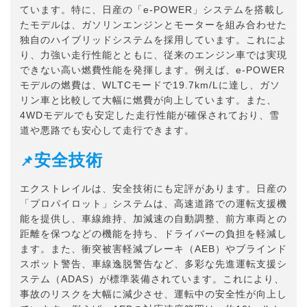
ています。特に、日産の「e-POWER」システムを搭載し
たモデルは、ガソリンエンジンとモーターを組み合わせた
独自のハイブリッドシステムを採用しています。これによ
り、力強い走行性能とともに、従来のエンジン車では実現
できない高い燃費性能を発揮します。例えば、e-POWER
モデルの燃費は、WLTCモードで19.7km/Lに達し、ガソ
リン車と比較して大幅に燃費が向上しています。また、
4WDモデルでも安定した走行性能が確保されており、雪
道や悪路でも安心して走行できます。
安全技術
📌
エクストレイルは、安全技術にも定評があります。日産の
「プロパイロット」システムは、高速道路での運転支援機
能を提供し、車線維持、加減速の自動調整、前方車両との
距離を保つなどの機能を持ち、ドライバーの負担を軽減し
ます。また、衝突被害軽減ブレーキ（AEB）やブラインド
スポット警告、車線逸脱警告など、多彩な先進運転支援シ
ステム（ADAS）が標準装備されています。これにより、
事故のリスクを大幅に減少させ、運転中の安全性が向上し