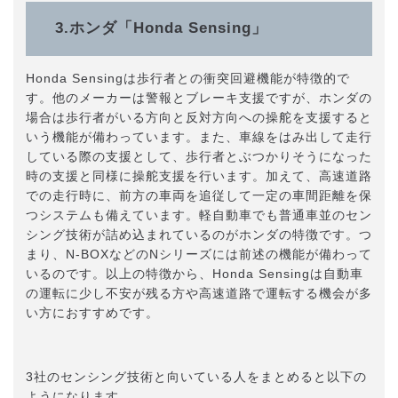
3.ホンダ「Honda Sensing」
Honda Sensingは歩行者との衝突回避機能が特徴的で
す。他のメーカーは警報とブレーキ支援ですが、ホンダの
場合は歩行者がいる方向と反対方向への操舵を支援すると
いう機能が備わっています。また、車線をはみ出して走行
している際の支援として、歩行者とぶつかりそうになった
時の支援と同様に操舵支援を行います。加えて、高速道路
での走行時に、前方の車両を追従して一定の車間距離を保
つシステムも備えています。軽自動車でも普通車並のセン
シング技術が詰め込まれているのがホンダの特徴です。つ
まり、N-BOXなどのNシリーズには前述の機能が備わって
いるのです。以上の特徴から、Honda Sensingは自動車
の運転に少し不安が残る方や高速道路で運転する機会が多
い方におすすめです。
3社のセンシング技術と向いている人をまとめると以下の
ようになります。