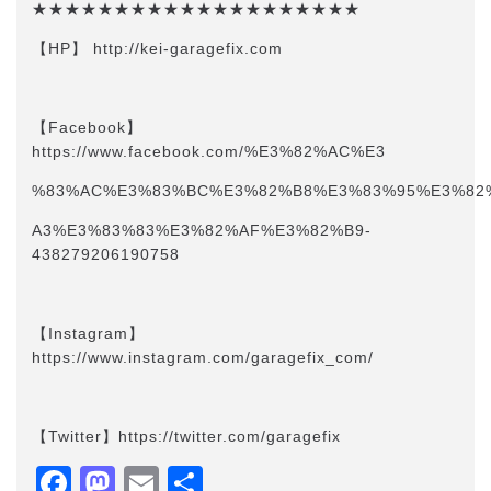
★★★★★★★★★★★★★★★★★★★★
【HP】 http://kei-garagefix.com​​
【Facebook】
https://www.facebook.com/%E3%82%AC%E3
%83%AC%E3%83%BC%E3%82%B8%E3%83%95%E3%82
A3%E3%83%83%E3%82%AF%E3%82%B9-
438279206190758
【Instagram】
https://www.instagram.com/garagefix_com/
【Twitter】https://twitter.com/garagefix
Facebook
Mastodon
Email
共