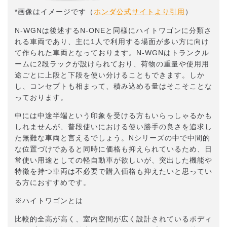
*画像はイメージです（
ホンダ公式サイトより引用
）
N-WGNは後述するN-ONEと同様にハイトワゴンに分類さ
れる車両であり、主に1人で利用する場面が多い方に向け
て作られた車両となっております。N-WGNはトランクル
ームに2段ラックが設けられており、荷物の重量や使用用
途ごとに上段と下段を使い分けることもできます。しか
し、コンセプトも相まって、積み込める量はそこそことな
っております。
中には中途半端という印象を受ける方もいらっしゃるかも
しれませんが、普段使いにおける使い勝手の良さを追求し
た無難な車両と言えるでしょう。Nシリーズの中で中間的
な位置づけであると同時に価格も抑えられているため、日
常使い用途としての軽自動車が欲しいが、突出した機能や
特徴を持つ車両は不必要で購入価格も抑えたいと思ってい
る方におすすめです。
※ハイトワゴンとは
比較的全高が高く、室内空間が広く設計されているボディ