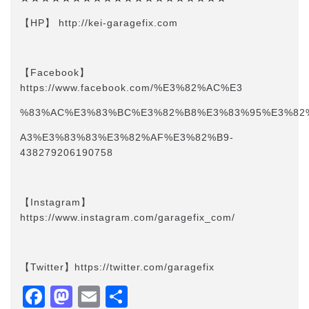
【HP】 http://kei-garagefix.com​​
【Facebook】
https://www.facebook.com/%E3%82%AC%E3
%83%AC%E3%83%BC%E3%82%B8%E3%83%95%E3%82
A3%E3%83%83%E3%82%AF%E3%82%B9-
438279206190758
【Instagram】
https://www.instagram.com/garagefix_com/
【Twitter】https://twitter.com/garagefix
Facebook
Mastodon
Email
共