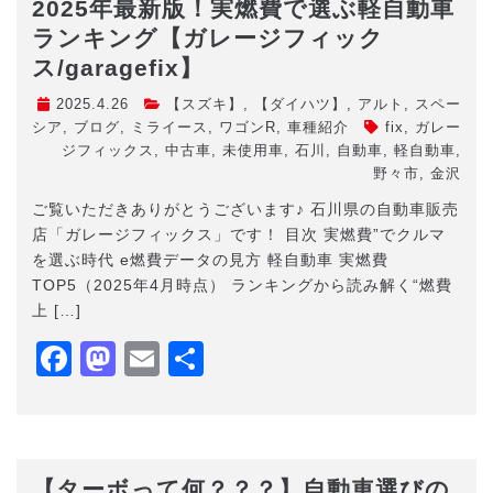
2025年最新版！実燃費で選ぶ軽自動車
ランキング【ガレージフィック
ス/garagefix】
2025.4.26
【スズキ】
,
【ダイハツ】
,
アルト
,
スペー
シア
,
ブログ
,
ミライース
,
ワゴンR
,
車種紹介
fix
,
ガレー
ジフィックス
,
中古車
,
未使用車
,
石川
,
自動車
,
軽自動車
,
野々市
,
金沢
ご覧いただきありがとうございます♪ 石川県の自動車販売
店「ガレージフィックス」です！ 目次 実燃費”でクルマ
を選ぶ時代 e燃費データの見方 軽自動車 実燃費
TOP5（2025年4月時点） ランキングから読み解く“燃費
上 […]
Facebook
Mastodon
Email
共
有
【ターボって何？？？】自動車選びの