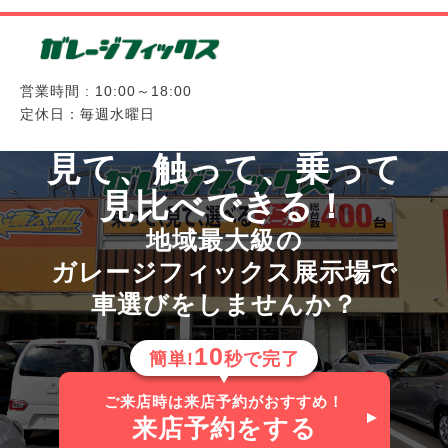
営業時間 : 10:00～18:00
定休日：毎週水曜日
見て、触って、乗って
見比べできる！
地域最大級の
ガレージフィックス展示場で
車選びをしませんか？
10
簡単!
秒で完了
ご来店時は来店予約がおすすめ！
来店予約
をする