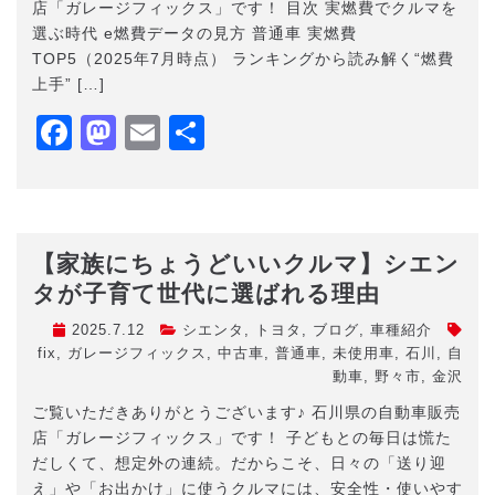
店「ガレージフィックス」です！ 目次 実燃費でクルマを
選ぶ時代 e燃費データの見方 普通車 実燃費
TOP5（2025年7月時点） ランキングから読み解く“燃費
上手” […]
Facebook
Mastodon
Email
共
有
【家族にちょうどいいクルマ】シエン
タが子育て世代に選ばれる理由
2025.7.12
シエンタ
,
トヨタ
,
ブログ
,
車種紹介
fix
,
ガレージフィックス
,
中古車
,
普通車
,
未使用車
,
石川
,
自
動車
,
野々市
,
金沢
ご覧いただきありがとうございます♪ 石川県の自動車販売
店「ガレージフィックス」です！ 子どもとの毎日は慌た
だしくて、想定外の連続。だからこそ、日々の「送り迎
え」や「お出かけ」に使うクルマには、安全性・使いやす