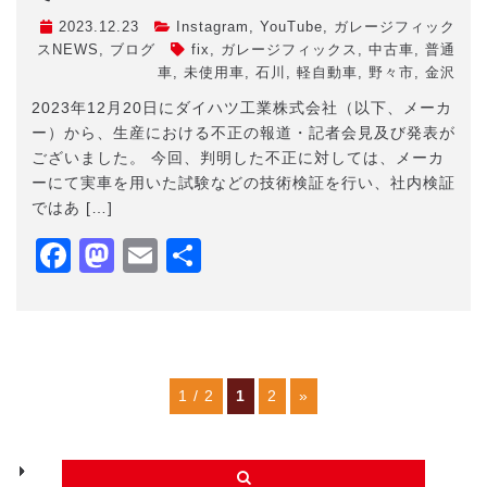
2023.12.23
Instagram
,
YouTube
,
ガレージフィック
スNEWS
,
ブログ
fix
,
ガレージフィックス
,
中古車
,
普通
車
,
未使用車
,
石川
,
軽自動車
,
野々市
,
金沢
2023年12月20日にダイハツ工業株式会社（以下、メーカ
ー）から、生産における不正の報道・記者会見及び発表が
ございました。 今回、判明した不正に対しては、メーカ
ーにて実車を用いた試験などの技術検証を行い、社内検証
ではあ […]
Facebook
Mastodon
Email
共
有
1 / 2
1
2
»