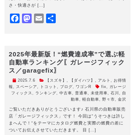
さ・快適さが […]
Facebook
Mastodon
Email
共
有
2025年最新版！“燃費達成率”で選ぶ軽
自動車ランキング〖ガレージフィック
ス／garagefix〗
2025.7.6
【スズキ】
,
【ダイハツ】
,
アルト
,
お得情
報
,
スペーシア
,
トコット
,
ブログ
,
ワゴンR
fix
,
ガレージ
フィックス
,
ランキング
,
中古車
,
普通車
,
未使用車
,
石川
,
自
動車
,
軽自動車
,
野々市
,
金沢
ご覧いただきありがとうございます♪ 石川県の自動車販売
店「ガレージフィックス」です！ 今回は”うそつきは許し
まへんで！“をテーマにカタログ燃費と実際の燃費の差に
ついてお伝えさせていただきます。 目 […]