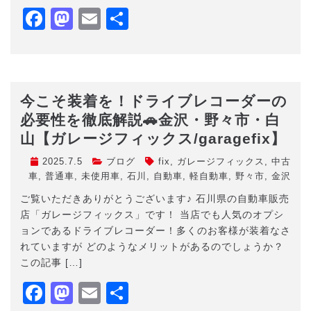
Facebook
Mastodon
Email
共
有
今こそ装着を！ドライブレコーダーの
必要性を徹底解説🚗金沢・野々市・白
山【ガレージフィックス/garagefix】
2025.7.5
ブログ
fix
,
ガレージフィックス
,
中古
車
,
普通車
,
未使用車
,
石川
,
自動車
,
軽自動車
,
野々市
,
金沢
ご覧いただきありがとうございます♪ 石川県の自動車販売
店「ガレージフィックス」です！ 当店でも人気のオプシ
ョンであるドライブレコーダー！多くのお客様が装着なさ
れていますが どのようなメリットがあるのでしょうか？
この記事 […]
Facebook
Mastodon
Email
共