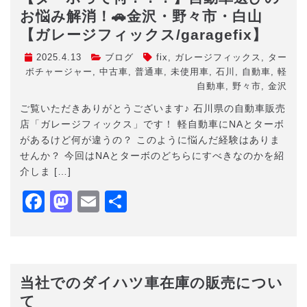
お悩み解消！🚗金沢・野々市・白山
【ガレージフィックス/garagefix】
2025.4.13
ブログ
fix
,
ガレージフィックス
,
ター
ボチャージャー
,
中古車
,
普通車
,
未使用車
,
石川
,
自動車
,
軽
自動車
,
野々市
,
金沢
ご覧いただきありがとうございます♪ 石川県の自動車販売
店「ガレージフィックス」です！ 軽自動車にNAとターボ
があるけど何が違うの？ このように悩んだ経験はありま
せんか？ 今回はNAとターボのどちらにすべきなのかを紹
介しま […]
Facebook
Mastodon
Email
共
有
当社でのダイハツ車在庫の販売につい
て