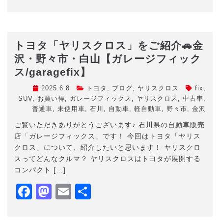
有
トヨタ「ヤリスクロス」をご紹介🚗金
沢・野々市・白山【ガレージフィック
ス/garagefix】
2025.6.8
トヨタ
,
ブログ
,
ヤリスクロス
fix
,
SUV
,
お買い得
,
ガレージフィックス
,
ヤリスクロス
,
中古車
,
普通車
,
未使用車
,
石川
,
自動車
,
軽自動車
,
野々市
,
金沢
ご覧いただきありがとうございます♪ 石川県の自動車販売
店「ガレージフィックス」です！ 今回はトヨタ「ヤリス
クロス」について、紹介したいと思います！ ヤリスクロ
スってどんなクルマ？ ヤリスクロスはトヨタが展開する
コンパクト […]
Facebook
Mastodon
Email
共
有