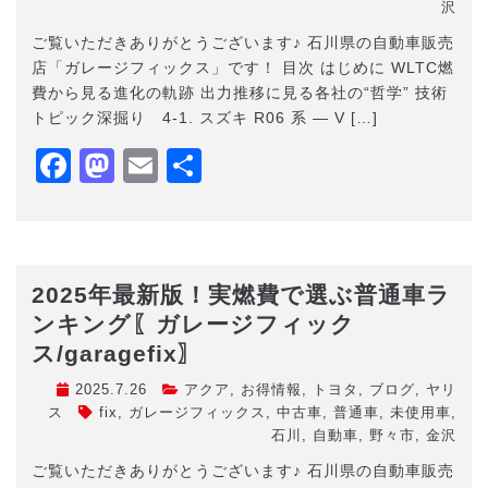
沢
ご覧いただきありがとうございます♪ 石川県の自動車販売
店「ガレージフィックス」です！ 目次 はじめに WLTC燃
費から見る進化の軌跡 出力推移に見る各社の“哲学” 技術
トピック深掘り 4-1. スズキ R06 系 ― V […]
Facebook
Mastodon
Email
共
有
2025年最新版！実燃費で選ぶ普通車ラ
ンキング〖ガレージフィック
ス/garagefix〗
2025.7.26
アクア
,
お得情報
,
トヨタ
,
ブログ
,
ヤリ
ス
fix
,
ガレージフィックス
,
中古車
,
普通車
,
未使用車
,
石川
,
自動車
,
野々市
,
金沢
ご覧いただきありがとうございます♪ 石川県の自動車販売