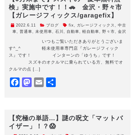
検」実施中です！！🚗 金沢・野々市
【ガレージフィックス/garagefix】
2022.6.11
ブログ
fix
,
ガレージフィックス
,
中古
車
,
普通車
,
未使用車
,
石川
,
自動車
,
軽自動車
,
野々市
,
金沢
いつもご覧いただきありがとうございま
す^_^ 軽未使用車専門店『ガレージフィック
ス』です！ インターンの「ゆうち」です！
スズキのオクルマに乗られている方、無料でオ
クルマの点 […]
Facebook
Mastodon
Email
共
有
【究極の単語…】謎の呪文「マットバ
イザー」！？😱