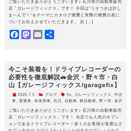
ご覧いただきありがとうございます♪ 石川県の自動車販売
店「ガレージフィックス」です！ 今回は”うそつきは許し
まへんで！“をテーマにカタログ燃費と実際の燃費の差に
ついてお伝えさせていただきます。 目 […]
Facebook
Mastodon
Email
共
有
今こそ装着を！ドライブレコーダーの
必要性を徹底解説🚗金沢・野々市・白
山【ガレージフィックス/garagefix】
2025.7.5
ブログ
fix
,
ガレージフィックス
,
中古
車
,
普通車
,
未使用車
,
石川
,
自動車
,
軽自動車
,
野々市
,
金沢
ご覧いただきありがとうございます♪ 石川県の自動車販売
店「ガレージフィックス」です！ 当店でも人気のオプシ
ョンであるドライブレコーダー！多くのお客様が装着なさ
れていますが どのようなメリットがあるのでしょうか？