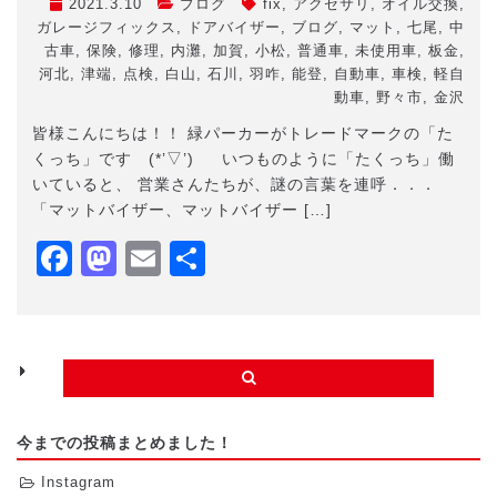
2021.3.10
ブログ
fix
,
アクセサリ
,
オイル交換
,
ガレージフィックス
,
ドアバイザー
,
ブログ
,
マット
,
七尾
,
中
古車
,
保険
,
修理
,
内灘
,
加賀
,
小松
,
普通車
,
未使用車
,
板金
,
河北
,
津端
,
点検
,
白山
,
石川
,
羽咋
,
能登
,
自動車
,
車検
,
軽自
動車
,
野々市
,
金沢
皆様こんにちは！！ 緑パーカーがトレードマークの「た
くっち」です (*’▽’) いつものように「たくっち」働
いていると、 営業さんたちが、謎の言葉を連呼．．．
「マットバイザー、マットバイザー […]
Facebook
Mastodon
Email
共
有
今までの投稿まとめました！
Instagram