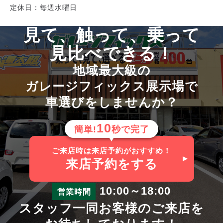
定休日：毎週水曜日
見て、触って、乗って
見比べできる！
地域最大級の
ガレージフィックス展示場で
車選びをしませんか？
10
簡単!
秒で完了
ご来店時は来店予約がおすすめ！
来店予約
をする
10:00～18:00
営業時間
スタッフ一同お客様のご来店を