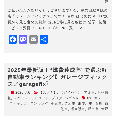
沢
ご覧いただきありがとうございます♪ 石川県の自動車販売
店「ガレージフィックス」です！ 目次 はじめに WLTC燃
費から見る進化の軌跡 出力推移に見る各社の“哲学” 技術
トピック深掘り 4-1. スズキ R06 系 ― V […]
Facebook
Mastodon
Email
共
有
2025年最新版！“燃費達成率”で選ぶ軽
自動車ランキング〖ガレージフィック
ス／garagefix〗
2025.7.6
【スズキ】
,
【ダイハツ】
,
アルト
,
お得情
報
,
スペーシア
,
トコット
,
ブログ
,
ワゴンR
fix
,
ガレージ
フィックス
,
ランキング
,
中古車
,
普通車
,
未使用車
,
石川
,
自
動車
,
軽自動車
,
野々市
,
金沢