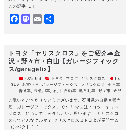
この記事 […]
Facebook
Mastodon
Email
共
有
トヨタ「ヤリスクロス」をご紹介🚗金
沢・野々市・白山【ガレージフィック
ス/garagefix】
2025.6.8
トヨタ
,
ブログ
,
ヤリスクロス
fix
,
SUV
,
お買い得
,
ガレージフィックス
,
ヤリスクロス
,
中古車
,
普通車
,
未使用車
,
石川
,
自動車
,
軽自動車
,
野々市
,
金沢
ご覧いただきありがとうございます♪ 石川県の自動車販売
店「ガレージフィックス」です！ 今回はトヨタ「ヤリス
クロス」について、紹介したいと思います！ ヤリスクロ
スってどんなクルマ？ ヤリスクロスはトヨタが展開する
コンパクト […]