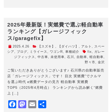
有
2025年最新版！実燃費で選ぶ軽自動車
ランキング【ガレージフィック
ス/garagefix】
2025.4.26
【スズキ】
,
【ダイハツ】
,
アルト
,
スペー
シア
,
ブログ
,
ミライース
,
ワゴンR
,
車種紹介
fix
,
ガレー
ジフィックス
,
中古車
,
未使用車
,
石川
,
自動車
,
軽自動車
,
野々市
,
金沢
ご覧いただきありがとうございます♪ 石川県の自動車販売
店「ガレージフィックス」です！ 目次 実燃費”でクルマ
を選ぶ時代 e燃費データの見方 軽自動車 実燃費
TOP5（2025年4月時点） ランキングから読み解く“燃費
上 […]
Facebook
Mastodon
Email
共