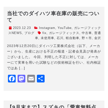
当社でのダイハツ車在庫の販売につい
て
2023.12.23
Instagram
,
YouTube
,
ガレージフィック
スNEWS
,
ブログ
fix
,
ガレージフィックス
,
中古車
,
普通
車
,
未使用車
,
石川
,
軽自動車
,
野々市
,
金沢
2023年12月20日にダイハツ工業株式会社（以下、メーカ
ー）から、生産における不正の報道・記者会見及び発表が
ございました。 今回、判明した不正に対しては、メーカ
ーにて実車を用いた試験などの技術検証を行い、社内検証
ではあ […]
Facebook
Mastodon
Email
共
有
【9月末まで】スズキの「愛車無料点