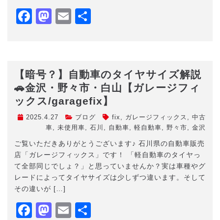
Facebook
Mastodon
Email
共
有
【暗号？】自動車のタイヤサイズ解説
🚗金沢・野々市・白山【ガレージフィ
ックス/garagefix】
2025.4.27
ブログ
fix
,
ガレージフィックス
,
中古
車
,
未使用車
,
石川
,
自動車
,
軽自動車
,
野々市
,
金沢
ご覧いただきありがとうございます♪ 石川県の自動車販売
店「ガレージフィックス」です！ 「軽自動車のタイヤっ
て全部同じでしょ？」と思っていませんか？実は車種やグ
レードによってタイヤサイズは少しずつ違います。そして
その違いが […]
Facebook
Mastodon
Email
共