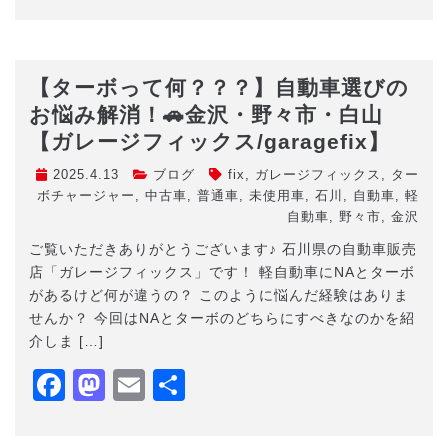
有
【ターボって何？？？】自動車選びの
お悩み解消！🚗金沢・野々市・白山
【ガレージフィックス/garagefix】
2025.4.13
ブログ
fix
,
ガレージフィックス
,
ター
ボチャージャー
,
中古車
,
普通車
,
未使用車
,
石川
,
自動車
,
軽
自動車
,
野々市
,
金沢
ご覧いただきありがとうございます♪ 石川県の自動車販売
店「ガレージフィックス」です！ 軽自動車にNAとターボ
があるけど何が違うの？ このように悩んだ経験はありま
せんか？ 今回はNAとターボのどちらにすべきなのかを紹
介しま […]
Facebook
Mastodon
Email
共
有